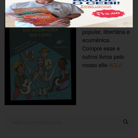
CEBI Editora
Literatura
popular, libertária e
ecumênica.
Compre esse e
outros livros pelo
nosso site
AQUI