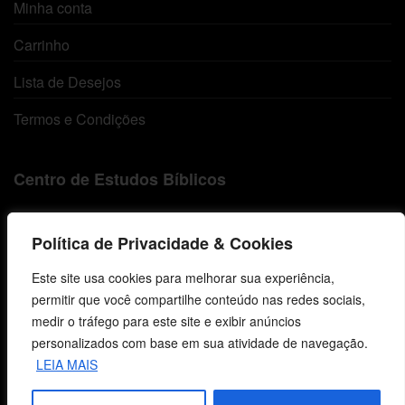
Minha conta
Carrinho
Lista de Desejos
Termos e Condições
Centro de Estudos Bíblicos
CNPJ: 29.832.607/0001-10
São Leopoldo, RS, Brasil
Política de Privacidade & Cookies
Este site usa cookies para melhorar sua experiência,
permitir que você compartilhe conteúdo nas redes sociais,
Fale Conosco
medir o tráfego para este site e exibir anúncios
personalizados com base em sua atividade de navegação.
E-mails
LEIA MAIS
vendas@cebi.org.br
comunicacao@cebi.org.br