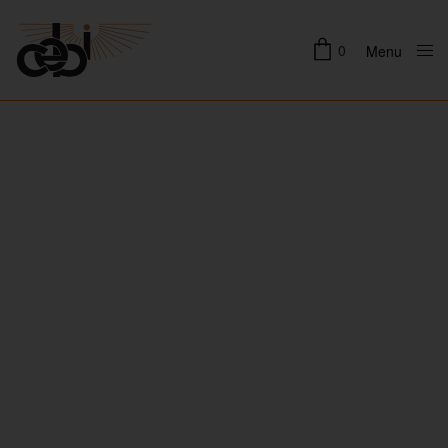
0
Menu
Close