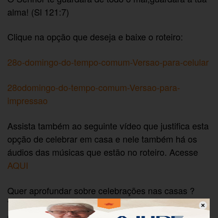
alma! (Sl 121:7)
Clique na opção que deseja e baixe o roteiro:
28o-domingo-do-tempo-comum-Versao-para-celular
28odomingo-do-tempo-comum-Versao-para-
impressao
Assista também ao seguinte vídeo que justifica esta
opção de celebrar em casa e nele também há os
áudios das músicas que estão no roteiro. Acesse
AQUI
Quer aprofundar sobre celebrações nas casas ?
Veja esta publicação do CEBI, assinada pelo Frei
Carlos Mesters