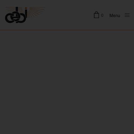
0
Menu
Close