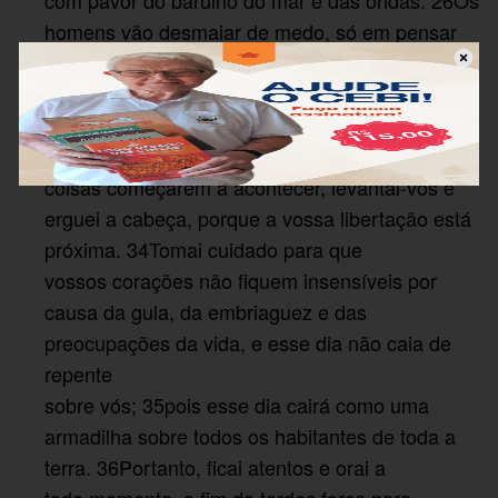
homens vão desmaiar de medo, só em pensar
no que vai acontecer ao mundo, porque as
forças do céu serão abaladas. 27Então eles
verão o Filho do Homem, vindo numa nuvem
com grande poder e glória. 28Quando estas
coisas começarem a acontecer, levantai-vos e
erguei a cabeça, porque a vossa libertação está
próxima. 34Tomai cuidado para que
vossos corações não fiquem insensíveis por
causa da gula, da embriaguez e das
preocupações da vida, e esse dia não caia de
repente
sobre vós; 35pois esse dia cairá como uma
armadilha sobre todos os habitantes de toda a
terra. 36Portanto, ficai atentos e orai a
todo momento, a fim de terdes força para