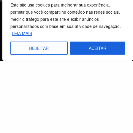
Este site usa cookies para melhorar sua experiência,
permitir que você compartilhe conteúdo nas redes sociais,
Sobre o CEBI
medir o tráfego para este site e exibir anúncios
personalizados com base em sua atividade de navegação.
Agenda
LEIA MAIS
Estaduais
REJEITAR
ACEITAR
História
Objetivos
Método
Política de Privacidade
Atendimento ao Cliente
Livraria