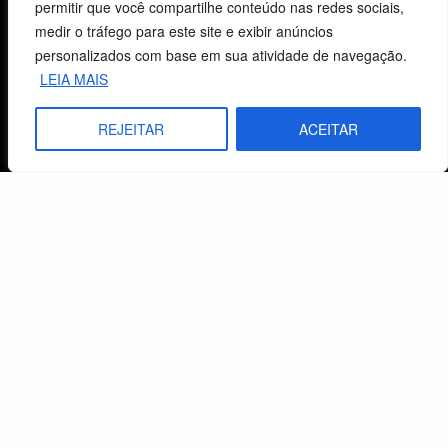
permitir que você compartilhe conteúdo nas redes sociais,
Livraria
medir o tráfego para este site e exibir anúncios
Minha conta
personalizados com base em sua atividade de navegação.
LEIA MAIS
Carrinho
REJEITAR
ACEITAR
Lista de Desejos
Termos e Condições
Centro de Estudos Bíblicos
CNPJ: 29.832.607/0001-10
São Leopoldo, RS, Brasil
Fale Conosco
E-mails