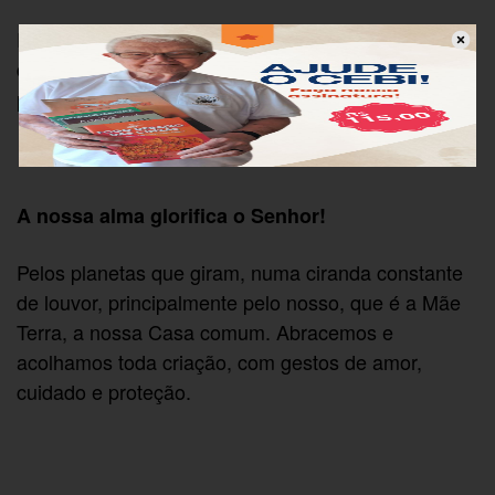
Pelo Universo e beleza das flores, e das estrelas,
do céu e da lua, da água e da luz, do sol e das
plantas, das aves e dos animais.
A nossa alma glorifica o Senhor!
Pelos planetas que giram, numa ciranda constante
de louvor, principalmente pelo nosso, que é a Mãe
Terra, a nossa Casa comum. Abracemos e
acolhamos toda criação, com gestos de amor,
cuidado e proteção.