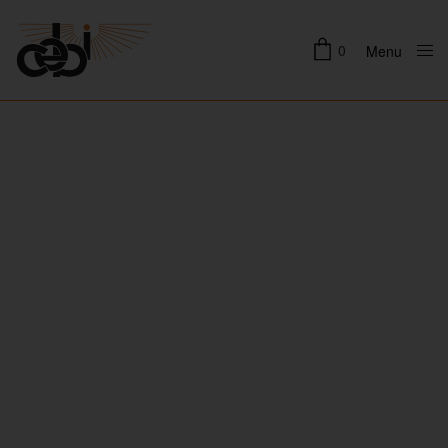
0
Menu
Close