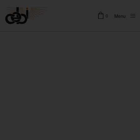
0
Menu
Close