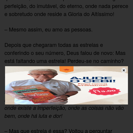
perfeição, do imutável, do eterno, onde nada perece
e sobretudo onde reside a Gloria do Altíssimo!
– Mesmo assim, eu amo as pessoas.
Depois que chegaram todas as estrelas e
conferindo o seu número, Deus falou de novo: Mas
está faltando uma estrela! Perdeu-se no caminho?
Um anjo que estava perto retrucou:
Não Senhor, uma estrela resolveu ficar entre os
homens! Ela descobriu que seu lugar é exatamente
onde existe a imperfeição, onde as coisas não vão
bem, onde há luta e dor!
– Mas que estrela é essa? Voltou a perguntar