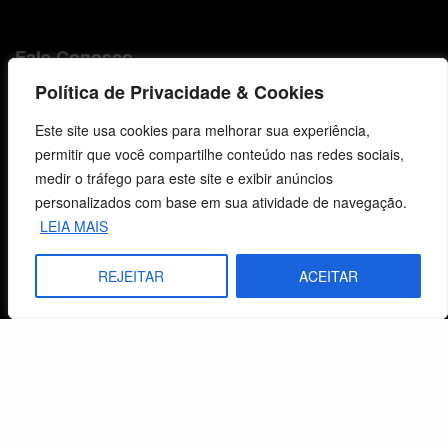
Fale Conosco
Política de Privacidade & Cookies
E-mails
vendas@cebi.org.br
Este site usa cookies para melhorar sua experiência,
comunicacao@cebi.org.br
permitir que você compartilhe conteúdo nas redes sociais,
medir o tráfego para este site e exibir anúncios
WhatsApp / Vendas
personalizados com base em sua atividade de navegação.
+55 (51) 99734-4518
LEIA MAIS
WhatsApp / Comunicação
REJEITAR
ACEITAR
+55 (51) 99799-3041
© 2026 Centro de Estudos Biblicos. Todos os direitos reservados. By Zwei Arts.