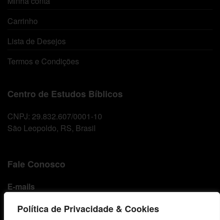
Minha conta
Carrinho
Lista de Desejos
Termos e Condições
Centro de Estudos Bíblicos
CNPJ: 29.832.607/0001-10
São Leopoldo, RS, Brasil
Fale Conosco
E-mails
vendas@cebi.org.br
Política de Privacidade & Cookies
comunicacao@cebi.org.br