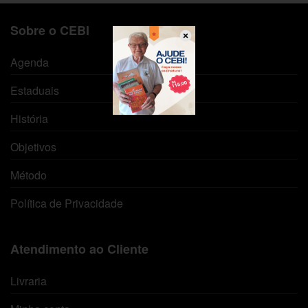
Sobre o CEBI
Agenda
Estaduais
História
Objetivos
Método
Política de Privacidade
Atendimento ao Cliente
Livraria