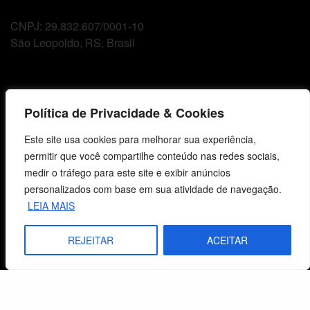
CNPJ: 29.832.607/0001-10
São Leopoldo, RS, Brasil
Fale Conosco
Política de Privacidade & Cookies
E-mails
Este site usa cookies para melhorar sua experiência,
vendas@cebi.org.br
permitir que você compartilhe conteúdo nas redes sociais,
comunicacao@cebi.org.br
medir o tráfego para este site e exibir anúncios
WhatsApp / Vendas
personalizados com base em sua atividade de navegação.
+55 (51) 99734-4518
LEIA MAIS
WhatsApp / Comunicação
REJEITAR
ACEITAR
+55 (51) 99799-3041