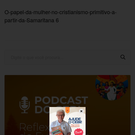
O-papel-da-mulher-no-cristianismo-primitivo-a-
partir-da-Samaritana 6