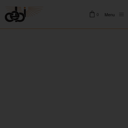
0
Menu
Close