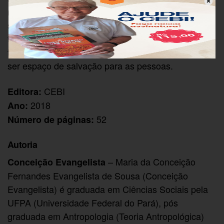
meio das pessoas, o anúncio do reino de Deus,
sendo essa presença viva e ativa nas famílias, no
trabalho, nas comunidades, na sociedade e em
todos os lugares onde estão presentes, procurando
ser espaço de salvação para as pessoas.
CEBI
Editora:
2018
Ano:
52
Número de páginas:
Autoria
– Maria da Conceição
Conceição Evangelista
Fernandes Evangelista de Sousa (Conceição
Evangelista) é graduada em Ciências Sociais pela
UFPA (Universidade Federal do Pará), pós
graduada em Antropologia (Teoria Antropológica)