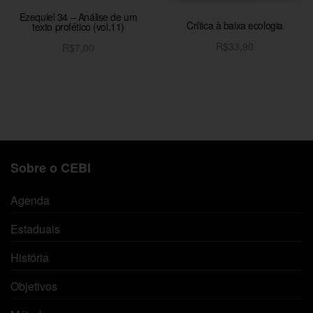
Ezequiel 34 – Análise de um
Crítica à baixa ecologia
texto profético (vol.11)
R$
33,90
R$
7,00
Adicionar ao carrinho
Adicionar ao carrinho
Sobre o CEBI
Agenda
Estaduais
História
Objetivos