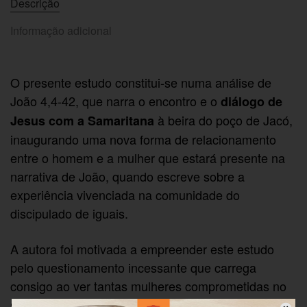
Descrição
Informação adicional
O presente estudo constitui-se numa análise de
João 4,4-42, que narra o encontro e o
diálogo de
à beira do poço de Jacó,
Jesus com a Samaritana
inaugurando uma nova forma de relacionamento
entre o homem e a mulher que estará presente na
narrativa de João, quando escreve sobre a
experiência vivenciada na comunidade do
discipulado de iguais.
A autora foi motivada a empreender este estudo
pelo questionamento incessante que carrega
consigo ao ver tantas mulheres comprometidas no
seu cotidiano em trazer, sempre mais presente no