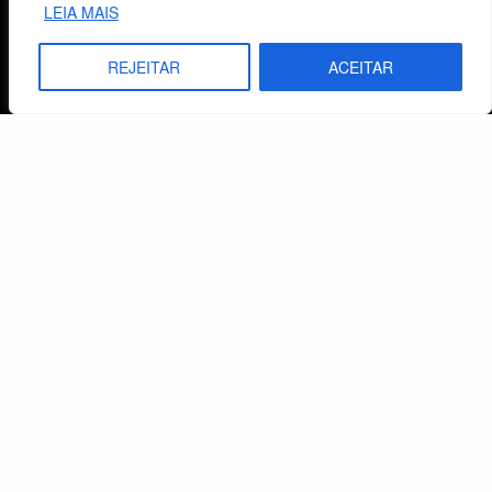
São Leopoldo, RS, Brasil
LEIA MAIS
REJEITAR
ACEITAR
Fale Conosco
E-mails
vendas@cebi.org.br
comunicacao@cebi.org.br
WhatsApp / Vendas
+55 (51) 99734-4518
WhatsApp / Comunicação
+55 (51) 99799-3041
© 2026 Centro de Estudos Biblicos. Todos os direitos reservados. By Zwei Arts.