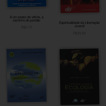
A um passo da vitória, a
caminho do perdão
Espiritualidade da Libertação
Juvenil
R$
5,70
R$
25,60
Adicionar ao carrinho
Adicionar ao carrinho