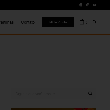
artilhas
Contato
0
Minha Conta