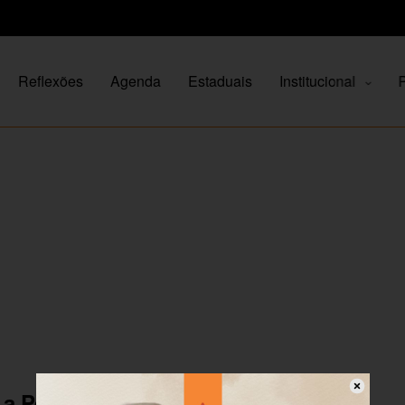
Reflexões
Agenda
Estaduais
Institucional
P
e a Pessoa Idosa