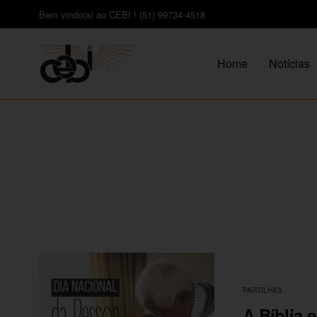
Bem vindo(a) ao CEBI ! (51) 99734-4518
Home
Notícias
PARTILHAS
A Bíblia 