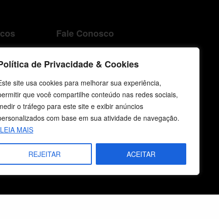
icos
Fale Conosco
E-mails
Política de Privacidade & Cookies
vendas@cebi.org.br
comunicacao@cebi.org.br
Este site usa cookies para melhorar sua experiência,
permitir que você compartilhe conteúdo nas redes sociais,
WhatsApp / Vendas
medir o tráfego para este site e exibir anúncios
+55 (51) 99734-4518
personalizados com base em sua atividade de navegação.
LEIA MAIS
WhatsApp / Comunicação
+55 (51) 99799-3041
REJEITAR
ACEITAR