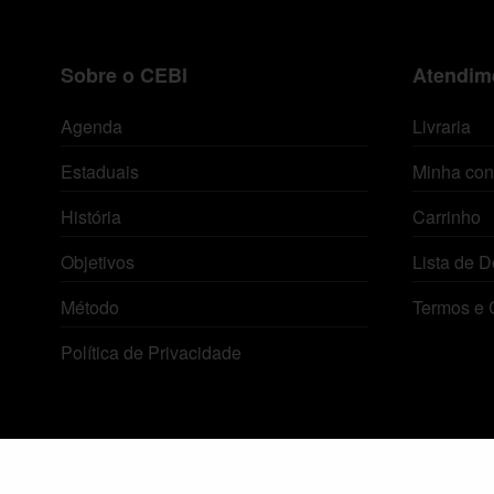
Sobre o CEBI
Atendime
Agenda
Livraria
Estaduais
Minha con
História
Carrinho
Objetivos
Lista de D
Método
Termos e 
Política de Privacidade
© 2026 Centro de Estudos Biblicos. Todos os direitos reservados. By Zwei Arts.