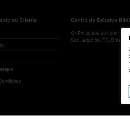
nto ao Cliente
Centro de Estudos Bíbl
CNPJ: 29.832.607/0001-10
São Leopoldo, RS, Brasil
ta
esejos
Condições