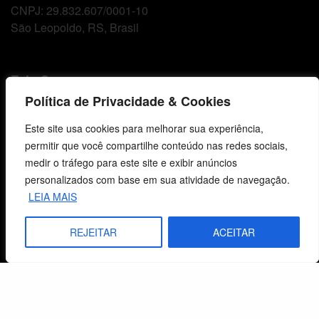
CNPJ: 29.832.607/0001-10
São Leopoldo, RS, Brasil
Fale Conosco
Política de Privacidade & Cookies
E-mails
Este site usa cookies para melhorar sua experiência,
vendas@cebi.org.br
permitir que você compartilhe conteúdo nas redes sociais,
comunicacao@cebi.org.br
medir o tráfego para este site e exibir anúncios
WhatsApp / Vendas
personalizados com base em sua atividade de navegação.
+55 (51) 99734-4518
LEIA MAIS
WhatsApp / Comunicação
REJEITAR
ACEITAR
+55 (51) 99799-3041
© 2026 Centro de Estudos Biblicos. Todos os direitos reservados. By Zwei Arts.