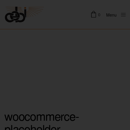
0
Menu
Close
woocommerce-
placeholder