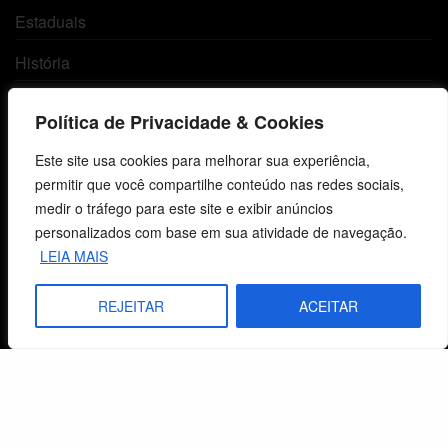
Estaduais
História
Objetivos
Política de Privacidade & Cookies
Método
Este site usa cookies para melhorar sua experiência,
permitir que você compartilhe conteúdo nas redes sociais,
Política de Privacidade
medir o tráfego para este site e exibir anúncios
personalizados com base em sua atividade de navegação.
Atendimento ao Cliente
LEIA MAIS
Livraria
REJEITAR
ACEITAR
Minha conta
Carrinho
Lista de Desejos