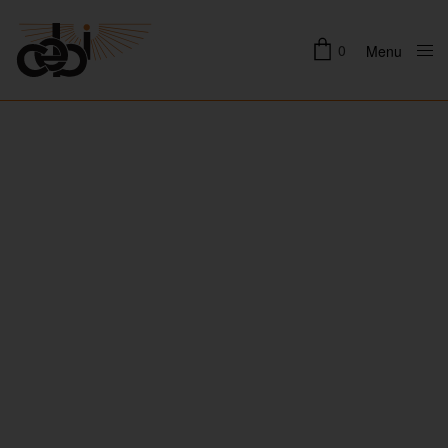
0
Menu
Close