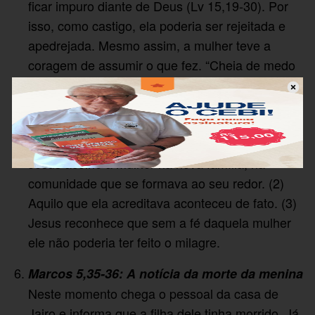
ficar impuro diante de Deus (Lv 15,19-30). Por
isso, como castigo, ela poderia ser rejeitada e
apedrejada. Mesmo assim, a mulher teve a
coragem de assumir o que fez. “Cheia de medo
e tremendo”, caiu aos pés de Jesus e contou
toda a verdade. Jesus dá a palavra final: “Minha
filha, sua fé curou você. Vá em paz e fique
curada dessa doença!” (1) “Minha filha”, isto é,
Jesus acolhe a mulher na nova família, na
comunidade que se formava ao seu redor. (2)
Aquilo que ela acreditava aconteceu de fato. (3)
Jesus reconhece que sem a fé daquela mulher
ele não poderia ter feito o milagre.
Marcos 5,35-36: A notícia da morte da menina
Neste momento chega o pessoal da casa de
Jairo e informa que a filha dele tinha morrido. Já