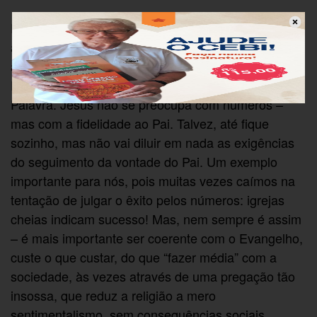
É muito interessante a reação de Jesus diante do
abandono da maioria dos seus discípulos. Ele não
arreda o pé, mas com toda calma até convida os
Doze para saírem, se não podem aceitar a sua
Palavra. Jesus não se preocupa com números –
mas com a fidelidade ao Pai. Talvez, até fique
sozinho, mas não vai diluir em nada as exigências
do seguimento da vontade do Pai. Um exemplo
importante para nós, pois muitas vezes caímos na
tentação de julgar o êxito pelos números: igrejas
cheias indicam sucesso! Mas, nem sempre é assim
– é mais importante ser coerente com o Evangelho,
custe o que custar, do que “fazer média” com a
sociedade, às vezes através de uma pregação tão
insossa, que reduz a religião a mero
sentimentalismo, sem consequências sociais.