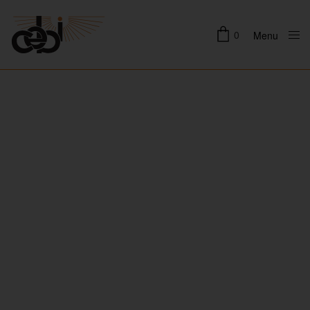
0
Menu
Close