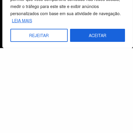
medir o tráfego para este site e exibir anúncios
personalizados com base em sua atividade de navegação.
Centro de Estudos Bíblicos
LEIA MAIS
CNPJ: 29.832.607/0001-10
REJEITAR
ACEITAR
São Leopoldo, RS, Brasil
Fale Conosco
E-mails
vendas@cebi.org.br
comunicacao@cebi.org.br
WhatsApp / Vendas
+55 (51) 99734-4518
WhatsApp / Comunicação
+55 (51) 99799-3041