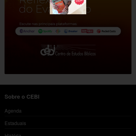
Sobre o CEBI
Agenda
Estaduais
História