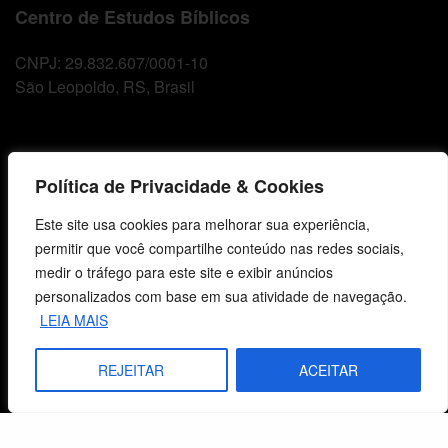
Centro de Estudos Bíblicos
CNPJ: 29.832.607/0001-10
São Leopoldo, RS, Brasil
Fale Conosco
Política de Privacidade & Cookies
E-mails
Este site usa cookies para melhorar sua experiência,
vendas@cebi.org.br
permitir que você compartilhe conteúdo nas redes sociais,
comunicacao@cebi.org.br
medir o tráfego para este site e exibir anúncios
WhatsApp / Vendas
personalizados com base em sua atividade de navegação.
+55 (51) 99734-4518
LEIA MAIS
WhatsApp / Comunicação
REJEITAR
ACEITAR
+55 (51) 99799-3041