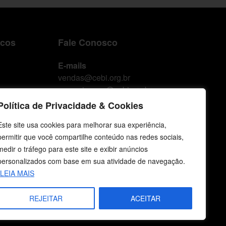
icos
Fale Conosco
E-mails
vendas@cebi.org.br
comunicacao@cebi.org.br
Política de Privacidade & Cookies
WhatsApp / Vendas
+55 (51) 99734-4518
Este site usa cookies para melhorar sua experiência,
permitir que você compartilhe conteúdo nas redes sociais,
WhatsApp / Comunicação
medir o tráfego para este site e exibir anúncios
+55 (51) 99799-3041
personalizados com base em sua atividade de navegação.
LEIA MAIS
REJEITAR
ACEITAR