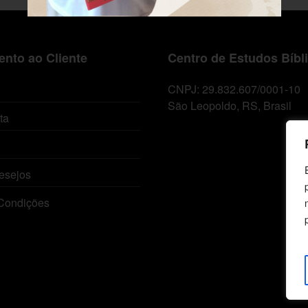
nto ao Cliente
Centro de Estudos Bíbl
CNPJ: 29.832.607/0001-10
São Leopoldo, RS, Brasil
ta
esejos
Condições