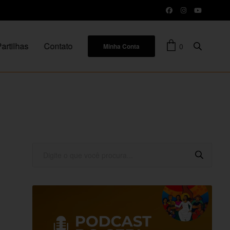
artilhas
Contato
0
Minha Conta