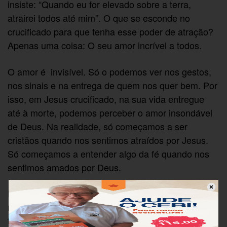
insiste: “Quando eu for elevado sobre a terra,
atrairei todos até mim”. O que se esconde no
crucificado para que tenha esse poder de atração?
Apenas uma coisa: O seu amor incrível a todos.
O amor é invisível. Só o podemos ver nos gestos,
nos sinais e na entrega de quem nos quer bem. Por
isso, em Jesus crucificado, na sua vida entregue
até à morte, podemos perceber o amor insondável
de Deus. Na realidade, só começamos a ser
cristãos quando nos sentimos atraídos por Jesus.
Só começamos a entender algo da fé quando nos
sentimos amados por Deus.
Para explicar a força que se encerra em sua morte
na cruz, Jesus utiliza uma imagem simples que
todos podem entender: “Se o grão de trigo não cai