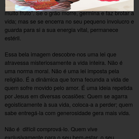
na terra e morre, fica infecundo; mas se morre, dá
muito fruto”. Se o grão morre, germina e faz brotar a
vida; mas se se encerra no seu pequeno involucro e
guarda para si a sua energia vital, permanece
estéril.
Essa bela imagem descobre-nos uma lei que
atravessa misteriosamente a vida inteira. Não é
uma norma moral. Não é uma lei imposta pela
religião. É a dinâmica que torna fecunda a vida de
quem sofre movido pelo amor. É uma ideia repetida
por Jesus em diversas ocasiões: Quem se agarra
egoisticamente à sua vida, coloca-a a perder; quem
sabe entregá-la com generosidade gera mais vida.
Não é difícil comprová-lo. Quem vive
exclusivamente para o seu bem-estar, o seu