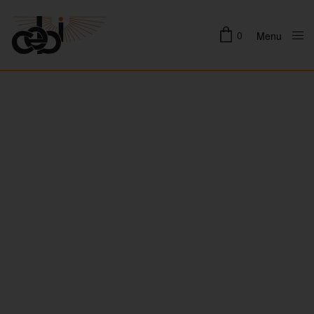
0
Menu
Close