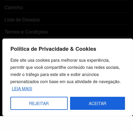
Carrinho
Lista de Desejos
Termos e Condições
Política de Privacidade & Cookies
Centro de Estudos Bíblicos
Este site usa cookies para melhorar sua experiência,
CNPJ: 29.832.607/0001-10
permitir que você compartilhe conteúdo nas redes sociais,
São Leopoldo, RS, Brasil
medir o tráfego para este site e exibir anúncios
personalizados com base em sua atividade de navegação.
LEIA MAIS
Fale Conosco
REJEITAR
ACEITAR
E-mails
vendas@cebi.org.br
comunicacao@cebi.org.br