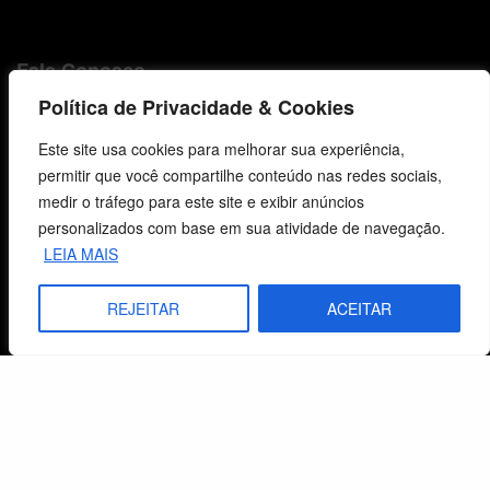
Fale Conosco
Política de Privacidade & Cookies
E-mails
vendas@cebi.org.br
Este site usa cookies para melhorar sua experiência,
comunicacao@cebi.org.br
permitir que você compartilhe conteúdo nas redes sociais,
medir o tráfego para este site e exibir anúncios
WhatsApp / Vendas
personalizados com base em sua atividade de navegação.
+55 (51) 99734-4518
LEIA MAIS
WhatsApp / Comunicação
REJEITAR
ACEITAR
+55 (51) 99799-3041
© 2026 Centro de Estudos Biblicos. Todos os direitos reservados. By Zwei Arts.