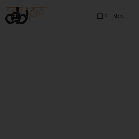
0
Menu
Close