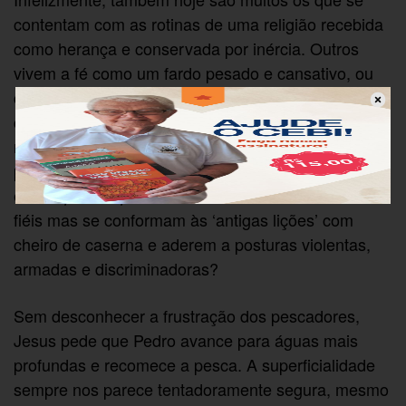
contentam com as rotinas de uma religião recebida
como herança e conservada por inércia. Outros
vivem a fé como um fardo pesado e cansativo, ou
como um hábito que envergonha. Permanecem
cristãos por conveniência ou por medo de mudar,
mas exalam vazio e a frustração por todos os
poros. E o que dizer dos bispos, padres, religiosos
e catequistas que reclamam do afastamento dos
fiéis mas se conformam às ‘antigas lições’ com
cheiro de caserna e aderem a posturas violentas,
armadas e discriminadoras?
Sem desconhecer a frustração dos pescadores,
Jesus pede que Pedro avance para águas mais
profundas e recomece a pesca. A superficialidade
sempre nos parece tentadoramente segura, mesmo