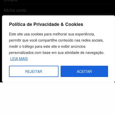
Minha conta
Carrinho
Política de Privacidade & Cookies
Lista de Desejos
Este site usa cookies para melhorar sua experiência,
permitir que você compartilhe conteúdo nas redes sociais,
Termos e Condições
medir o tráfego para este site e exibir anúncios
personalizados com base em sua atividade de navegação.
Centro de Estudos Bíblicos
LEIA MAIS
CNPJ: 29.832.607/0001-10
REJEITAR
ACEITAR
São Leopoldo, RS, Brasil
Fale Conosco
E-mails
vendas@cebi.org.br