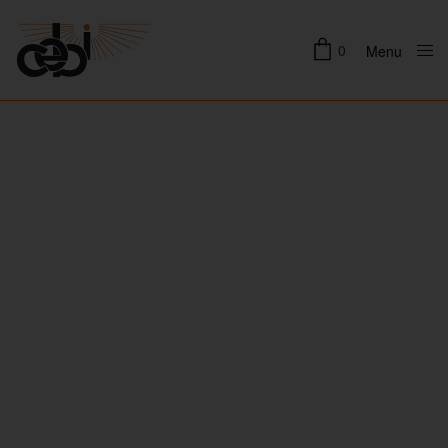
0
Menu
Close