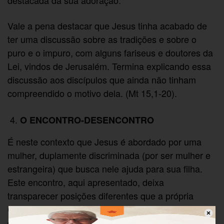
Vale a pena destacar que Jesus tinha acabado de
ter uma discussão sobre as tradições e sobre o
puro e o impuro, com alguns fariseus e doutores da
Lei, vindos de Jerusalém. Termina explicando essa
discussão aos discípulos que ainda não tinham
compreendido o motivo dela. (Mt 15,1-20).
O ENCONTRO-DESENCONTRO
É neste contexto que Jesus é abordado por uma
mulher, duplamente discriminada (por ser mulher e
estrangeira) que busca nele ajuda para sua filha.
Este encontro, aqui apresentado, deixa
transparecer posições diferentes que a própria
Comunidade de Mateus vivia, representada pelos
discípulos (primeira posição) que incentivam Jesus