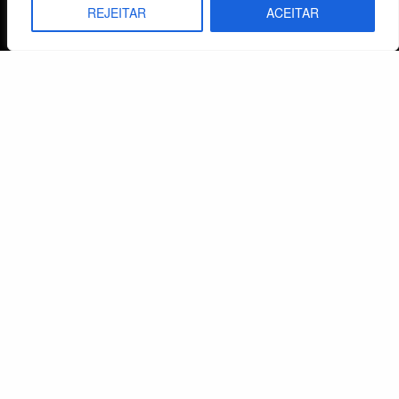
Lista de Desejos
REJEITAR
ACEITAR
Termos e Condições
Centro de Estudos Bíblicos
CNPJ: 29.832.607/0001-10
São Leopoldo, RS, Brasil
Fale Conosco
E-mails
vendas@cebi.org.br
comunicacao@cebi.org.br
WhatsApp / Vendas
+55 (51) 99734-4518