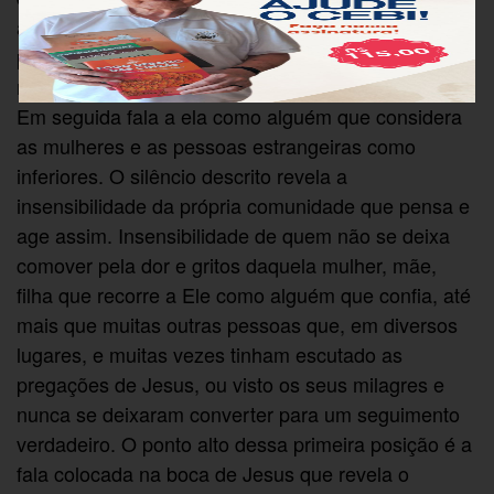
a despedir a mulher. Jesus é apresentado (no
primeiro momento) como um autêntico
representante do mundo judeu e ignora a mulher.
Em seguida fala a ela como alguém que considera
as mulheres e as pessoas estrangeiras como
inferiores. O silêncio descrito revela a
insensibilidade da própria comunidade que pensa e
age assim. Insensibilidade de quem não se deixa
comover pela dor e gritos daquela mulher, mãe,
filha que recorre a Ele como alguém que confia, até
mais que muitas outras pessoas que, em diversos
lugares, e muitas vezes tinham escutado as
pregações de Jesus, ou visto os seus milagres e
nunca se deixaram converter para um seguimento
verdadeiro. O ponto alto dessa primeira posição é a
fala colocada na boca de Jesus que revela o