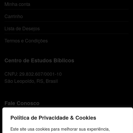
Minha conta
Carrinho
Lista de Desejos
Termos e Condições
Centro de Estudos Bíblicos
CNPJ: 29.832.607/0001-10
São Leopoldo, RS, Brasil
Fale Conosco
E-mails
Política de Privacidade & Cookies
vendas@cebi.org.br
Este site usa cookies para melhorar sua experiência,
comunicacao@cebi.org.br