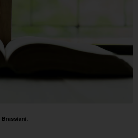
.
r Brassiani