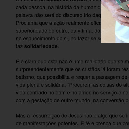
cada pessoa, na história da humanidade e no mist
palavra não será do discurso frio daqueles que 
Proclama que a ação realmente eficaz e grávida 
superioridade do outro, da vítima, do pequeno. E
no esquecimento de si, no fazer-se semente de o
faz
.
solidariedade
E é claro que esta não é uma realidade que se m
surpreendentemente que os cristãos já foram res
batismo, que possibilita e requer a passagem d
vida plena e solidária. “Procurem as coisas do alt
vida centrado no dom e no amor, no serviço e n
com a gestação de outro mundo, na conversão p
Mas a ressurreição de Jesus não é algo que se
de manifestações potentes. É fé e crença que c