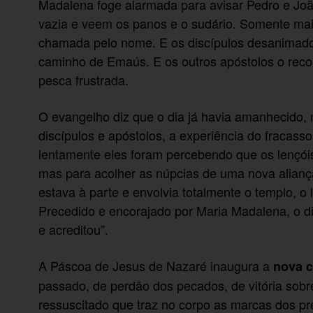
Madalena foge alarmada para avisar Pedro e Joã
vazia e veem os panos e o sudário. Somente mai
chamada pelo nome. E os discípulos desanimado
caminho de Emaús. E os outros apóstolos o rec
pesca frustrada.
O evangelho diz que o dia já havia amanhecido
discípulos e apóstolos, a experiência do fracass
lentamente eles foram percebendo que os lençói
mas para acolher as núpcias de uma nova aliança
estava à parte e envolvia totalmente o templo, o
Precedido e encorajado por Maria Madalena, o dis
e acreditou”.
A Páscoa de Jesus de Nazaré inaugura a
nova c
passado, de perdão dos pecados, de vitória sobre
ressuscitado que traz no corpo as marcas dos p