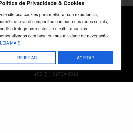
Política de Privacidade & Cookies
Este site usa cookies para melhorar sua experiência,
permitir que você compartilhe conteúdo nas redes sociais,
icos
Fale Conosco
medir o tráfego para este site e exibir anúncios
personalizados com base em sua atividade de navegação.
E-mails
LEIA MAIS
vendas@cebi.org.br
comunicacao@cebi.org.br
REJEITAR
ACEITAR
WhatsApp / Vendas
+55 (51) 99734-4518
WhatsApp / Comunicação
+55 (51) 99799-3041