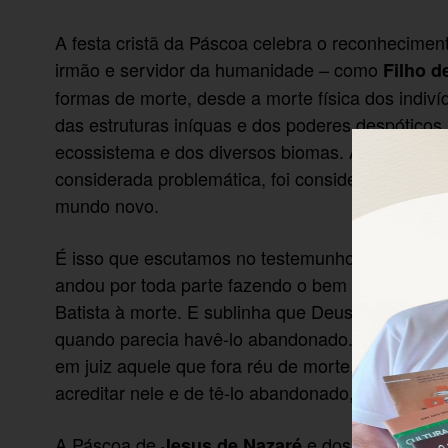
A festa cristã da Páscoa celebra o reconhecimen
irmão e servidor da humanidade – como
Filho d
formas de morte, desde a morte física dos indiví
das estruturas iníquas e dos poderes despóticos
ecossistema e dos diversos biomas. A páscoa an
considerada problemática, foi considerado por 
mundo novo.
É isso que escutamos no testemunho entusiasma
andou por toda parte fazendo o bem e agindo se
Batista à morte. E sublinha que Deus estava com 
quando parecia havê-lo abandonado. Foi o própr
em juiz aquele que fora réu de morte. E os discíp
acreditar nele e de tê-lo abandonado, são const
A Páscoa de
e dos cristãos cel
Jesus de Nazaré