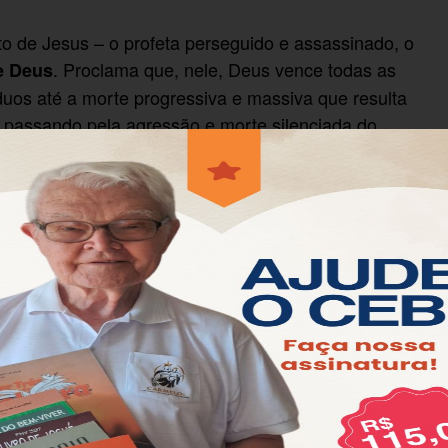
to de Jesus – o profeta perseguido e assassinado, o
. Proclama que, nele, Deus vence todas as
e Deus
duos até a morte progressiva e massiva que resulta
, passando pela agressão e morte silenciada do
uncia que Jesus, a pedra sem utilidade e
Deus como pedra fundamental da construção de um
do e corajoso de Pedro. Ele recorda que Jesus
m medo, apesar da violência que havia levado João
Jesus, inclusive no vazio e no escuro da cruz,
io Deus que o ressuscitou dos mortos e transformou
ulos da primeira hora, apesar da dificuldade de
ituídos testemunhas e pregadores desta
.
Boa Notícia
ebra as infinitas possibilidades escondidas na vida de