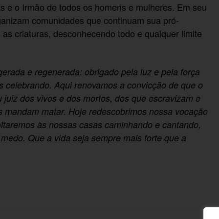
as e o Irmão de todos os homens e mulheres. Em seu
rganizam comunidades que continuam sua pró-
 as criaturas, desconhecendo todo e qualquer limite
erada e regenerada: obrigado pela luz e pela força
os celebrando. Aqui renovamos a convicção de que o
juiz dos vivos e dos mortos, dos que escravizam e
os mandam matar. Hoje redescobrimos nossa vocação
voltaremos às nossas casas caminhando e cantando,
 medo. Que a vida seja sempre mais forte que a