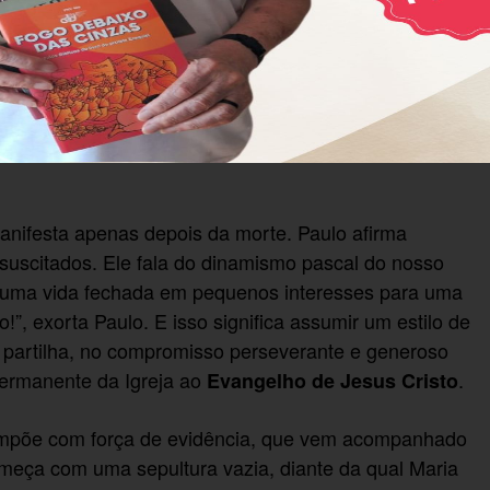
ério de todas as criaturas. Afirma que a última
impõem sua injusta ordem e mandam calar os profetas.
de futuro é aquela que estabelece a absoluta
videncia que a direção certa e o sentido da vida estão
utra vida, no viver uma liberdade que se
anifesta apenas depois da morte. Paulo afirma
suscitados. Ele fala do dinamismo pascal do nosso
e uma vida fechada em pequenos interesses para uma
o!”, exorta Paulo. E isso significa assumir um estilo de
a partilha, no compromisso perseverante e generoso
ermanente da Igreja ao
.
Evangelho de Jesus Cristo
 impõe com força de evidência, que vem acompanhado
omeça com uma sepultura vazia, diante da qual Maria