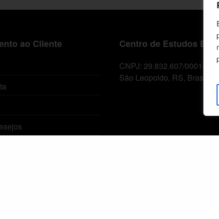
nto ao Cliente
Centro de Estudos Bíbl
CNPJ: 29.832.607/0001-10
São Leopoldo, RS, Brasil
ta
esejos
Condições