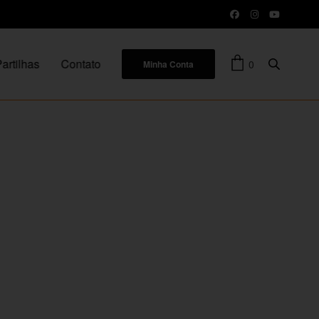
artilhas
Contato
0
Minha Conta