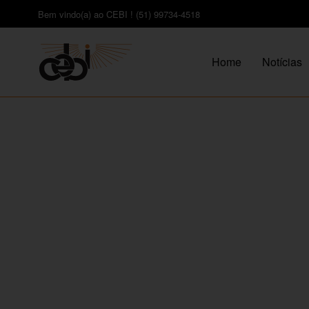
Bem vindo(a) ao CEBI ! (51) 99734-4518
Home
Notícias