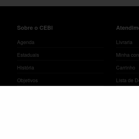
Sobre o CEBI
Atendime
Agenda
Livraria
Estaduais
Minha con
História
Carrinho
Objetivos
Lista de D
Método
Termos e 
Política de Privacidade
© 2026 Centro de Estudos Biblicos. Todos os direitos reservados. By Zwei Arts.