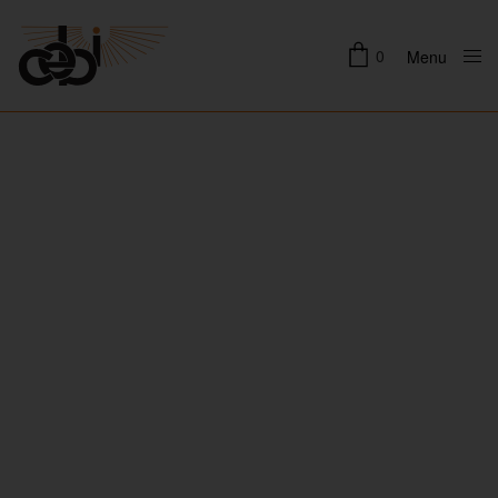
0
Menu
Close