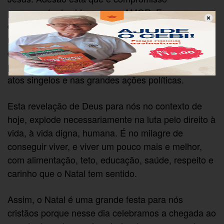
permanente de vida nova no AMOR. E como nos
diz o pastor Henrique Vieira, o amor é
revolucionário, é aquela pulsão que grita contra o
que apequena a vida. O amor é sempre abertura
para um futuro mais pleno. O amor se revela nos
atos singelos e nas grandes ações políticas.
Esta revelação de Deus para nós no contexto de
hoje, explode necessariamente na luta pelo direito à
vida, à vida digna, humana. É no milagre de
conseguir viver, e viver um pouco mais e melhor,
com alimentação, teto, educação, saúde, respeito e
carinho que o Natal tem sentido.
Assim, o Natal é uma grande festa para nós
cristãos porque nesse dia celebramos a chegada ao