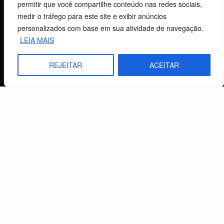
Carrinho
permitir que você compartilhe conteúdo nas redes sociais,
medir o tráfego para este site e exibir anúncios
Lista de Desejos
personalizados com base em sua atividade de navegação.
LEIA MAIS
Termos e Condições
REJEITAR
ACEITAR
Centro de Estudos Bíblicos
CNPJ: 29.832.607/0001-10
São Leopoldo, RS, Brasil
Fale Conosco
E-mails
vendas@cebi.org.br
comunicacao@cebi.org.br
WhatsApp / Vendas