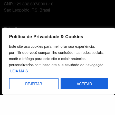
CNPJ: 29.832.607/0001-10
São Leopoldo, RS, Brasil
Fale Conosco
Política de Privacidade & Cookies
E-mails
Este site usa cookies para melhorar sua experiência,
vendas@cebi.org.br
permitir que você compartilhe conteúdo nas redes sociais,
comunicacao@cebi.org.br
medir o tráfego para este site e exibir anúncios
WhatsApp / Vendas
personalizados com base em sua atividade de navegação.
+55 (51) 99734-4518
LEIA MAIS
WhatsApp / Comunicação
REJEITAR
ACEITAR
+55 (51) 99799-3041
© 2026 Centro de Estudos Biblicos. Todos os direitos reservados. By Zwei Arts.