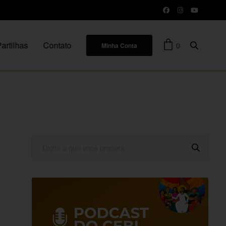
artilhas
Contato
0
Minha Conta