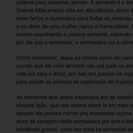
palavra para esperma, sêmen. A semente é o sême
Grande Mãe produz vida em abundância, como se
eram fartos e numerosos para todas as pessoas
e no útero de uma mulher nasce a humanidade. S
mundo espalhando a palavra-semente, sabendo que
por ela que o semeador, a semeadora sai a cami
Como Semeador, Jesus se coloca como um camin
mundo que ele vivia também não era justo ou a
vida era cara e difícil, por isso era preciso se 
para resistir ao sistema de exploração do impéri
As sementes que Jesus espalhava era de resist
simples lição, que nos ensina sobre fé em meio a
arbusto ela precisa morrer pra ressuscitar outro
dose de coragem nesta semeadura por que a terra
climáticas graves, cada vez mais as sementes e