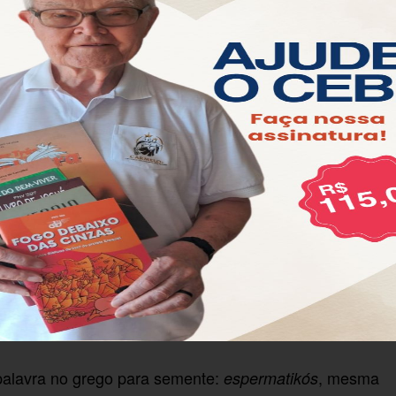
Is 55,10-11
Sl 64(65),10.11.12-13.14 (R. Lc 8,8)
Rm 8,18-23
Mt 13,1-23 ou mais breve 13,1-9
s simples contada por Jesus. Mesmo assim, carece
alvez, também nos tempos de Jesus, onde o óbvio
ossas liturgias com esta sensação de que sentidos
para quem sabe resgatarmos uma semente de
sso cotidiano.
alavra no grego para semente:
, mesma
espermatikós