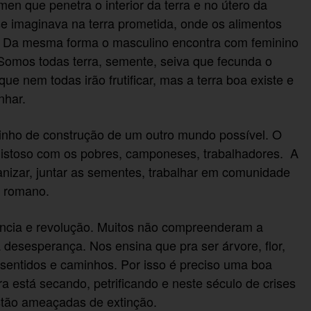
n que penetra o interior da terra e no útero da
 imaginava na terra prometida, onde os alimentos
. Da mesma forma o masculino encontra com feminino
omos todas terra, semente, seiva que fecunda o
 nem todas irão frutificar, mas a terra boa existe e
nhar.
ho de construção de um outro mundo possível. O
mistoso com os pobres, camponeses, trabalhadores. A
organizar, juntar as sementes, trabalhar em comunidade
o romano.
ência e revolução. Muitos não compreenderam a
 desesperança. Nos ensina que pra ser árvore, flor,
s sentidos e caminhos. Por isso é preciso uma boa
 está secando, petrificando e neste século de crises
stão ameaçadas de extinção.