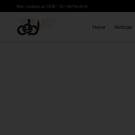
Bem vindo(a) ao CEBI ! (51) 99734-4518
Home
Notícias