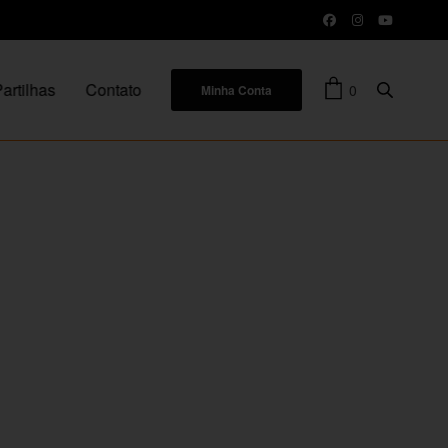
artilhas
Contato
0
Minha Conta