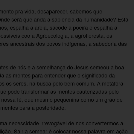
imento pra vida, desaparecer, sabemos que
Onde será que anda a sapiência da humanidade? Está
s, espalha a areia, sacode a poeira e espalha a
síveis coo a Agroecologia, a agrofloresta, os
beres ancestrais dos povos indígenas, a sabedoria das
ntes de nós e a semelhança do Jesus semeou a boa
 as mentes para entender que o significado da
odos os seres, na busca pelo bem comum. A metáfora
que pode transformar as mentes cauterizadas pelo
 nossa fé, que mesmo pequenina como um grão de
sementes para a posteridade.
 uma necessidade irrevogável de nos convertermos a
ão. Sair a semear é colocar nossa palavra em ação