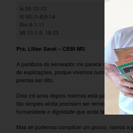
Is 55.10-13
Sl 65.(1-8)9-14
Rm 8.1-11
Mt 13.1-9, 18-23
Pra. Lilian Sarat – CEBI MS
A parábola do semeador me parece uma das mai
de explicações, porque vivemos num tempo e, t
precisa ser dito.
Dois mil anos depois relemos esta parábola em n
tão simples ainda precisam ser rememorados, 
humanidade e dignidade que anda faltando no no
Mas se podemos complicar um pouco, vamos a p