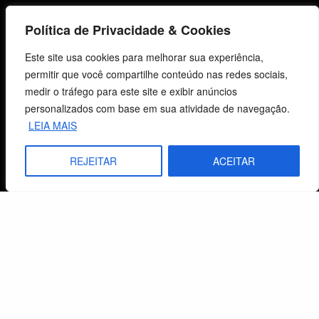
Lista de Desejos
Política de Privacidade & Cookies
Termos e Condições
Este site usa cookies para melhorar sua experiência,
permitir que você compartilhe conteúdo nas redes sociais,
Centro de Estudos Bíblicos
medir o tráfego para este site e exibir anúncios
personalizados com base em sua atividade de navegação.
CNPJ: 29.832.607/0001-10
LEIA MAIS
São Leopoldo, RS, Brasil
REJEITAR
ACEITAR
Fale Conosco
E-mails
vendas@cebi.org.br
comunicacao@cebi.org.br
WhatsApp / Vendas
+55 (51) 99734-4518