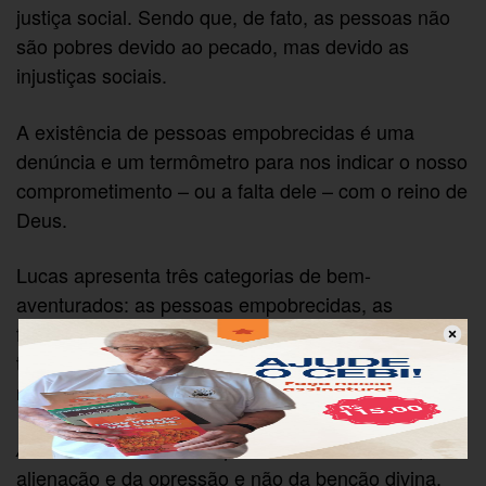
justiça social. Sendo que, de fato, as pessoas não
são pobres devido ao pecado, mas devido as
injustiças sociais.
A existência de pessoas empobrecidas é uma
denúncia e um termômetro para nos indicar o nosso
comprometimento – ou a falta dele – com o reino de
Deus.
Lucas apresenta três categorias de bem-
aventurados: as pessoas empobrecidas, as
famintas e as angustiadas. Em contraposição dos
três grupos coloca os ricos, os saciados, os que
riem.
Toda a riqueza vem do acúmulo, da
Ai dos ricos…
alienação e da opressão e não da benção divina.