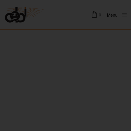
0
Menu
Close