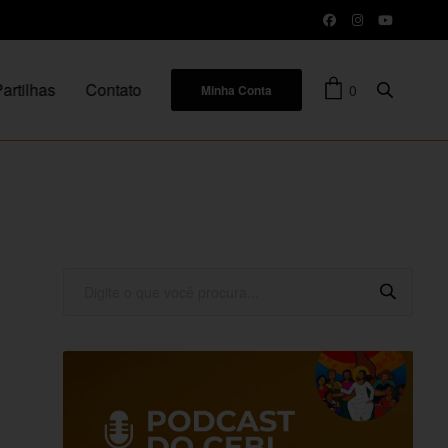
artilhas
Contato
0
Minha Conta