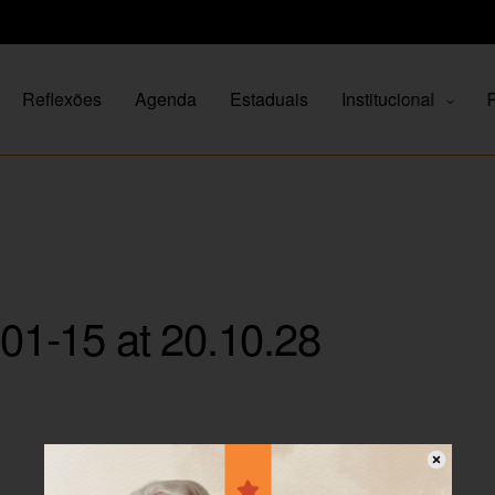
Reflexões
Agenda
Estaduais
Institucional
P
1-15 at 20.10.28