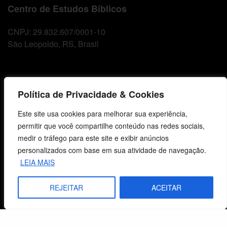
Centro de Estudos Bíblicos
CNPJ: 29.832.607/0001-10
São Leopoldo, RS, Brasil
Fale Conosco
Política de Privacidade & Cookies
E-mails
Este site usa cookies para melhorar sua experiência,
vendas@cebi.org.br
permitir que você compartilhe conteúdo nas redes sociais,
comunicacao@cebi.org.br
medir o tráfego para este site e exibir anúncios
WhatsApp / Vendas
personalizados com base em sua atividade de navegação.
+55 (51) 99734-4518
LEIA MAIS
WhatsApp / Comunicação
REJEITAR
ACEITAR
+55 (51) 99799-3041