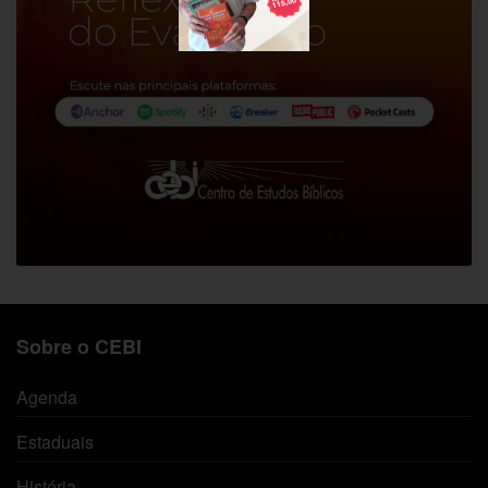
Sobre o CEBI
Agenda
Estaduais
História