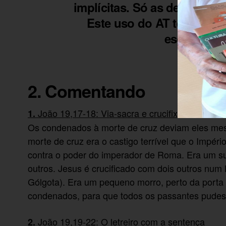
implícitas. Só as descobre
Este uso do AT tem um si
esclarecid
2. Comentando
João 19,17-18: Via-sacra e crucifixão
1.
Os condenados à morte de cruz deviam eles mesmo
morte de cruz era o castigo terrível que o Impé
contra o poder do imperador de Roma. Era um sup
outros. Jesus é crucificado com dois outros num
Gólgota). Era um pequeno morro, perto da porta
condenados, para que todos os passantes pudes
João 19,19-22: O letreiro com a sentença
2.