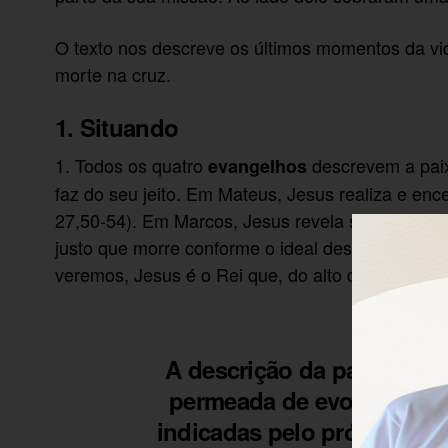
O texto nos descreve os últimos momentos da vid
morte na cruz.
1. Situando
1. Todos os quatro
descrevem a paix
evangelhos
faz do seu jeito. Em Mateus, Jesus realiza e enc
27,50-54). Em Marcos, Jesus revela sua divinda
justo que morre conforme o ideal descrito no li
veremos, Jesus é o Rei que, do alto do trono da s
A descrição da paixão de 
permeada de evocações do
indicadas pelo próprio evan