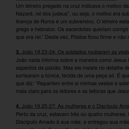
Um letreiro pregado na cruz indicava o motivo d
Nazaré, rei dos judeus”, ou seja, o motivo era s
licença de Roma é um subversivo. O letreiro esta
grego e hebraico. Os sacerdotes queriam corrigir o
que era rei.” Desta vez, Pilatos ficou firme e nã
João 19,23-24: Os soldados roubaram as vest
3.
João nada informa sobre a maneira como Jesus fo
aspectos da paixão. Mas ele insiste no detalhe de
sortearam a túnica, tecida de uma peça só. É que
que diz: “Repartem entre si minhas vestes e sobre
mais claro para os leitores e as leitoras que Jes
João 19,25-27: As mulheres e o Discípulo Ama
4.
Perto da cruz, estavam três ou quatro mulheres.
Discípulo Amado à sua mãe, e entregou sua mãe