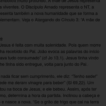
imbólico muito profundo. A mãe de Jesus representa
 viventes. O Discípulo Amado representa o NT, a
resenta também a nova humanidade que se forma a
plementam. Veja o Alargando do Círculo 3: “A mãe de
re
Jesus é feita com muita solenidade. Pois quem morre
ha recebido do Pai. João evoca as palavras do início
ava tudo consumado” (cf Jo 13,1). Jesus tinha vindo
he tinha sido entregue, volta para junto do Pai.
e nada ficar sem cumprimento, ele diz: “Tenho sede!”
sede me deram vinagre para beber” (Sl 69,22). Um
ou na boca de Jesus, e ele bebeu. Assim, após ter
mo, determina a hora da partida. Inclinou a cabeça e
o e nasce a nova. “Se o grão de trigo que cai na terra