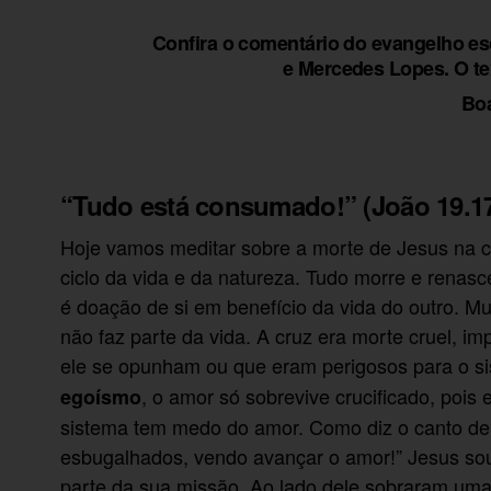
Confira o comentário do evangelho esc
e Mercedes Lopes. O tex
Boa
“Tudo está consumado!” (João 19.17
Hoje vamos meditar sobre a morte de Jesus na cr
ciclo da vida e da natureza. Tudo morre e rena
é doação de si em benefício da vida do outro. Mu
não faz parte da vida. A cruz era morte cruel, i
ele se opunham ou que eram perigosos para o s
, o amor só sobrevive crucificado, pois
egoísmo
sistema tem medo do amor. Como diz o canto de Z
esbugalhados, vendo avançar o amor!” Jesus sou
parte da sua missão. Ao lado dele sobraram um