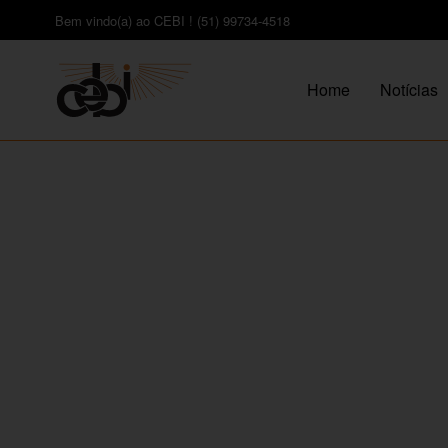
Bem vindo(a) ao CEBI ! (51) 99734-4518
Home
Notícias