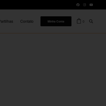
artilhas
Contato
0
Minha Conta