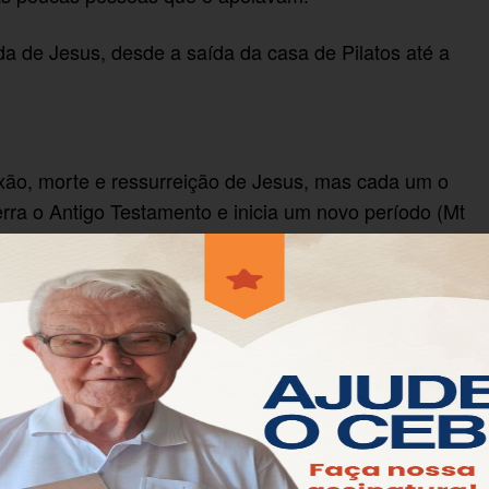
a de Jesus, desde a saída da casa de Pilatos até a
ão, morte e ressurreição de Jesus, mas cada um o
erra o Antigo Testamento e inicia um novo período (Mt
de aos pagãos (Mc 15,37-39). Em Lucas, Jesus é o
vro de Sabedoria (Lc 23,44-48). Em João, como
ua cruz, triunfa sobre o poder do mal. 2.
Jesus, do começo ao fim, está
 AT. Algumas são explícitas,
gelista. Outras, a maioria, são