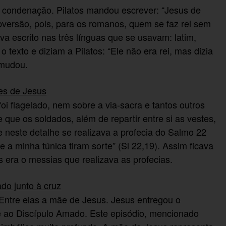
a condenação. Pilatos mandou escrever: “Jesus de
ubversão, pois, para os romanos, quem se faz rei sem
va escrito nas três línguas que se usavam: latim,
 texto e diziam a Pilatos: “Ele não era rei, mas dizia
o mudou.
es de Jesus
i flagelado, nem sobre a via-sacra e tantos outros
 que os soldados, além de repartir entre si as vestes,
 neste detalhe se realizava a profecia do Salmo 22
 a minha túnica tiram sorte” (Sl 22,19). Assim ficava
us era o messias que realizava as profecias.
do junto à cruz
 Entre elas a mãe de Jesus. Jesus entregou o
 ao Discípulo Amado. Este episódio, mencionado