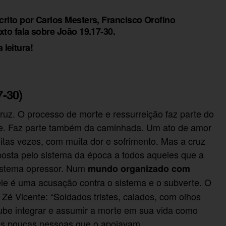
rito por Carlos Mesters, Francisco Orofino
to fala sobre João 19.17-30.
 leitura!
-30)
uz. O processo de morte e ressurreição faz parte do
sce. Faz parte também da caminhada. Um ato de amor
itas vezes, com muita dor e sofrimento. Mas a cruz
mposta pelo sistema da época a todos aqueles que a
istema opressor. Num
mundo organizado com
 ele é uma acusação contra o sistema e o subverte. O
é Vicente: “Soldados tristes, calados, com olhos
be integrar e assumir a morte em sua vida como
as poucas pessoas que o apoiavam.