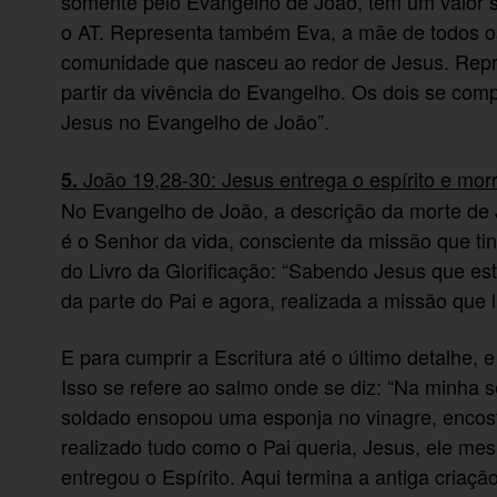
somente pelo Evangelho de João, tem um valor s
o AT. Representa também Eva, a mãe de todos os
comunidade que nasceu ao redor de Jesus. Rep
partir da vivência do Evangelho. Os dois se com
Jesus no Evangelho de João”.
João 19,28-30: Jesus entrega o espírito e mor
5.
No Evangelho de João, a descrição da morte de 
é o Senhor da vida, consciente da missão que tin
do Livro da Glorificação: “Sabendo Jesus que est
da parte do Pai e agora, realizada a missão que l
E para cumprir a Escritura até o último detalhe, 
Isso se refere ao salmo onde se diz: “Na minha 
soldado ensopou uma esponja no vinagre, encost
realizado tudo como o Pai queria, Jesus, ele mes
entregou o Espírito. Aqui termina a antiga criaçã