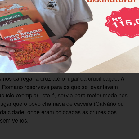
 quem conhece de memória o AT.
gnificado profundo, que será
o no Alargando.
s carregar a cruz até o lugar da crucificação. A
rio Romano reservava para os que se levantavam
lício exemplar, isto é, servia para meter medo nos
 lugar que o povo chamava de caveira (Calvário ou
 da cidade, onde eram colocadas as cruzes dos
sem vê-los.