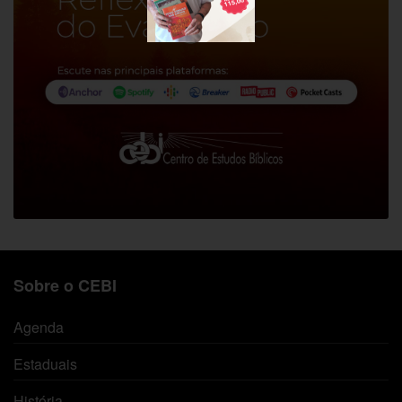
Sobre o CEBI
Agenda
Estaduais
História