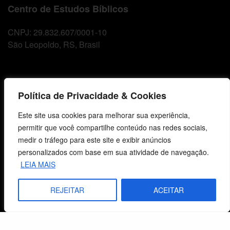
Centro de Estudos Bíblicos
CNPJ: 29.832.607/0001-10
São Leopoldo, RS, Brasil
Fale Conosco
Política de Privacidade & Cookies
E-mails
Este site usa cookies para melhorar sua experiência,
vendas@cebi.org.br
permitir que você compartilhe conteúdo nas redes sociais,
comunicacao@cebi.org.br
medir o tráfego para este site e exibir anúncios
WhatsApp / Vendas
personalizados com base em sua atividade de navegação.
+55 (51) 99734-4518
LEIA MAIS
WhatsApp / Comunicação
REJEITAR
ACEITAR
+55 (51) 99799-3041