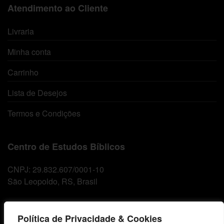
Atendimento ao Cliente
Livraria
Minha conta
Carrinho
Lista de Desejos
Termos e Condições
Centro de Estudos Bíblicos
CNPJ: 29.832.607/0001-10
São Leopoldo, RS, Brasil
Fale Conosco
Política de Privacidade & Cookies