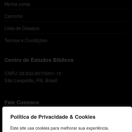
Minha conta
Carrinho
Lista de Desejos
Termos e Condições
Centro de Estudos Bíblicos
CNPJ: 29.832.607/0001-10
São Leopoldo, RS, Brasil
Fale Conosco
E-mails
Política de Privacidade & Cookies
vendas@cebi.org.br
Este site usa cookies para melhorar sua experiência,
comunicacao@cebi.org.br