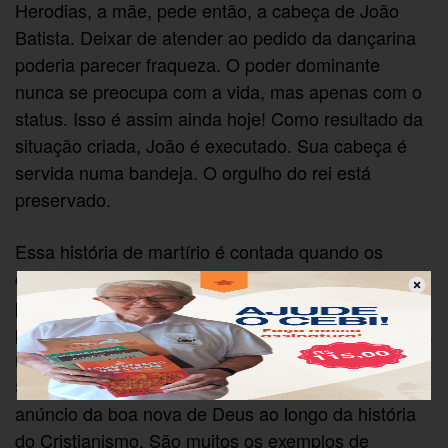
Herodias, a mãe, pede então, a cabeça de João
Batista. Deixar de atender ao pedido da dançarina
poderia parecer fraqueza. O poder dominante
nunca se preocupa com a vida, mas apenas com o
status. Isso é assim ainda hoje! Como resultado da
situação criada, João é executado. Sua cabeça é
servida numa bandeja. O orgulho do rei está
preservado.
Essa história de martírio é contada quando os
discípulos de Jesus voltam de uma jornada de
pregação, que causou grande impressão na opinião
pública. O martírio de João é o prenúncio da própria
morte de Jesus e também dos discípulos, no futuro.
Sofrimento e morte acompanham a tarefa do
anúncio da boa nova de Deus ao longo da história
do Cristianismo. São muitos os exemplos de