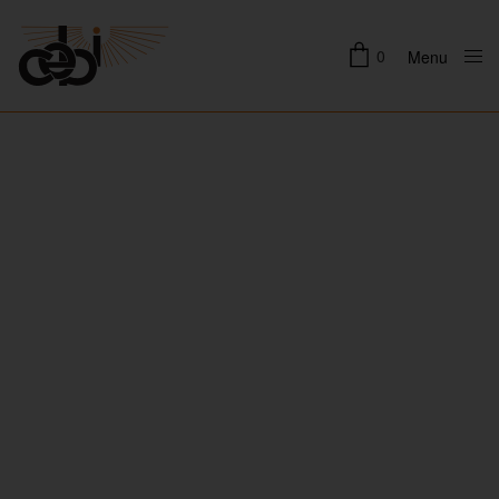
0
Menu
Close