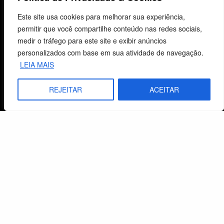
Carrinho
Este site usa cookies para melhorar sua experiência,
Lista de Desejos
permitir que você compartilhe conteúdo nas redes sociais,
medir o tráfego para este site e exibir anúncios
Termos e Condições
personalizados com base em sua atividade de navegação.
LEIA MAIS
Centro de Estudos Bíblicos
REJEITAR
ACEITAR
CNPJ: 29.832.607/0001-10
São Leopoldo, RS, Brasil
Fale Conosco
E-mails
vendas@cebi.org.br
comunicacao@cebi.org.br
WhatsApp / Vendas