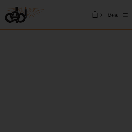
0
Menu
Close