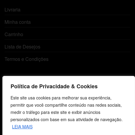
Livraria
Minha conta
Carrinho
Lista de Desejos
Termos e Condições
Centro de Estudos Bíblicos
Política de Privacidade & Cookies
CNPJ: 29.832.607/0001-10
Este site usa cookies para melhorar sua experiência,
São Leopoldo, RS, Brasil
permitir que você compartilhe conteúdo nas redes sociais,
medir o tráfego para este site e exibir anúncios
personalizados com base em sua atividade de navegação.
Fale Conosco
LEIA MAIS