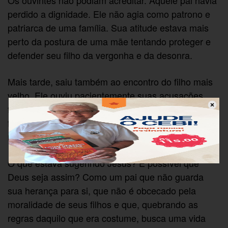
Os ouvintes não podiam acreditar. Aquele pai havia
perdido a dignidade. Ele não agia como patrono e
patriarca de uma família. Sua atitude estava mais
perto da postura de uma mãe tentando proteger e
defender seu filho da vergonha e da desonra.
Mais tarde, saiu também ao encontro do filho mais
velho. Ele ouviu pacientemente suas acusações,
falou-lhe com especial ternura e o convidou para a
festa. Só queria ver seus filhos sentados na mesma
mesa, compartilhando um banquete festivo.
O que estava sugerindo Jesus? É possível que
Deus seja assim? Como um pai que não guarda
sua herança para si, que não é obcecado pela
moralidade de seus filhos e que, quebrando as
regras daquilo que era costume, busca uma vida