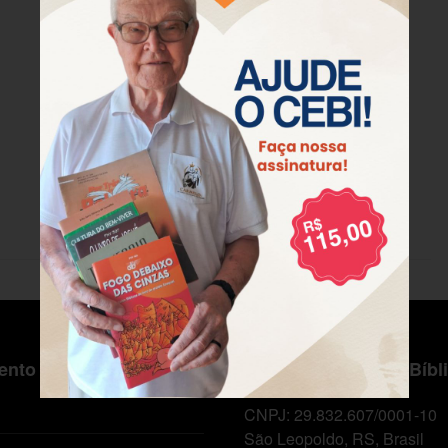
nto ao Cliente
Centro de Estudos Bíbl
CNPJ: 29.832.607/0001-10
São Leopoldo, RS, Brasil