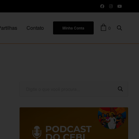
artilhas
Contato
0
Minha Conta