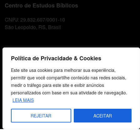
Centro de Estudos Bíblicos
CNPJ: 29.832.607/0001-10
São Leopoldo, RS, Brasil
Fale Conosco
Política de Privacidade & Cookies
E-mails
Este site usa cookies para melhorar sua experiência,
vendas@cebi.org.br
permitir que você compartilhe conteúdo nas redes sociais,
comunicacao@cebi.org.br
medir o tráfego para este site e exibir anúncios
WhatsApp / Vendas
personalizados com base em sua atividade de navegação.
+55 (51) 99734-4518
LEIA MAIS
WhatsApp / Comunicação
REJEITAR
ACEITAR
+55 (51) 99799-3041