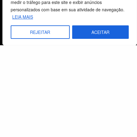
medir o tráfego para este site e exibir anúncios
personalizados com base em sua atividade de navegação.
Centro de Estudos Bíblicos
LEIA MAIS
CNPJ: 29.832.607/0001-10
São Leopoldo, RS, Brasil
REJEITAR
ACEITAR
Fale Conosco
E-mails
vendas@cebi.org.br
comunicacao@cebi.org.br
WhatsApp / Vendas
+55 (51) 99734-4518
WhatsApp / Comunicação
+55 (51) 99799-3041