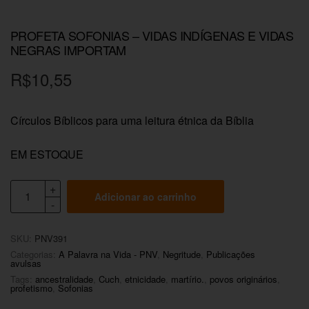
PROFETA SOFONIAS – VIDAS INDÍGENAS E VIDAS
NEGRAS IMPORTAM
R$
10,55
Círculos Bíblicos para uma leitura étnica da Bíblia
EM ESTOQUE
Adicionar ao carrinho
SKU:
PNV391
Categorias:
A Palavra na Vida - PNV
,
Negritude
,
Publicações
avulsas
Tags:
ancestralidade
,
Cuch
,
etnicidade
,
martírio.
,
povos originários
,
profetismo
,
Sofonias