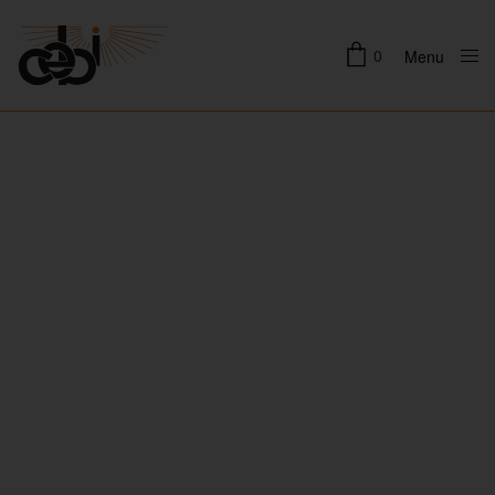
0
Menu
Close