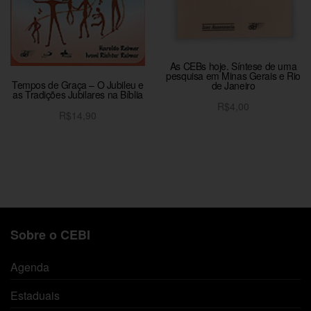
As CEBs hoje. Síntese de uma
pesquisa em Minas Gerais e Rio
Tempos de Graça – O Jubileu e
de Janeiro
as Tradições Jubilares na Bíblia
R$
4,00
R$
14,90
Adicionar ao carrinho
Adicionar ao carrinho
Sobre o CEBI
Agenda
Estaduais