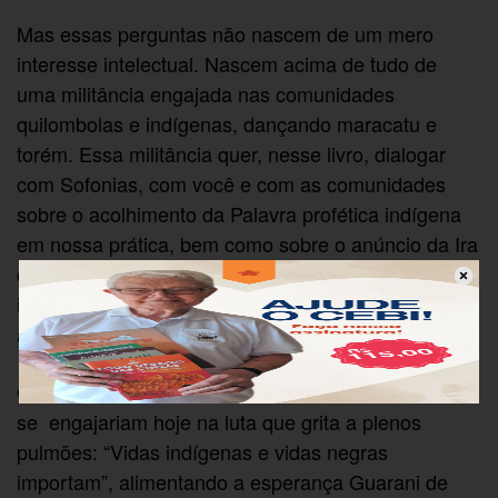
Mas essas perguntas não nascem de um mero
interesse intelectual. Nascem acima de tudo de
uma militância engajada nas comunidades
quilombolas e indígenas, dançando maracatu e
torém. Essa militância quer, nesse livro, dialogar
com Sofonias, com você e com as comunidades
sobre o acolhimento da Palavra profética indígena
em nossa prática, bem como sobre o anúncio da Ira
de Javé para os que promovem o genocídio
indígena através da pandemia da covid-19 e do
assassinato de suas lideranças.
Quer conversar ainda sobre como Sofonias e Jesus
se engajariam hoje na luta que grita a plenos
pulmões: “Vidas indígenas e vidas negras
importam”, alimentando a esperança Guarani de