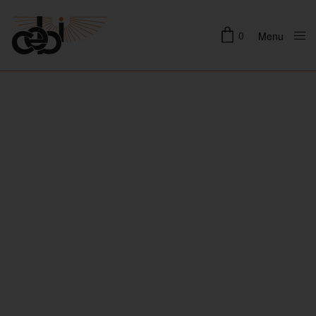
0
Menu
Close