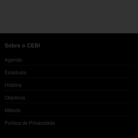
original
atual é:
era:
R$4,79.
R$6,85.
Sobre o CEBI
Agenda
Estaduais
História
Objetivos
Método
Política de Privacidade