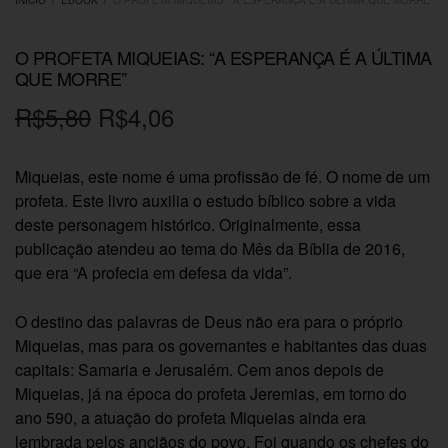
O PROFETA MIQUEIAS: “A ESPERANÇA É A ÚLTIMA
QUE MORRE”
O
O
R$
5,80
R$
4,06
preço
preço
Miqueias, este nome é uma profissão de fé. O nome de um
original
atual é:
profeta. Este livro auxilia o estudo bíblico sobre a vida
era:
R$4,06.
deste personagem histórico. Originalmente, essa
publicação atendeu ao tema do Mês da Bíblia de 2016,
R$5,80.
que era “A profecia em defesa da vida”.
O destino das palavras de Deus não era para o próprio
Miqueias, mas para os governantes e habitantes das duas
capitais: Samaria e Jerusalém. Cem anos depois de
Miqueias, já na época do profeta Jeremias, em torno do
ano 590, a atuação do profeta Miqueias ainda era
lembrada pelos anciãos do povo. Foi quando os chefes do