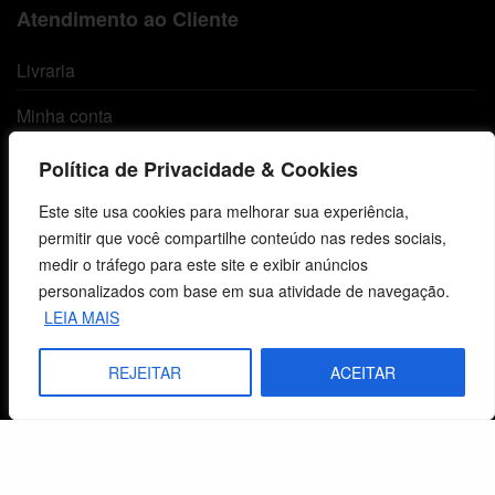
Atendimento ao Cliente
Livraria
Minha conta
Carrinho
Política de Privacidade & Cookies
Lista de Desejos
Este site usa cookies para melhorar sua experiência,
permitir que você compartilhe conteúdo nas redes sociais,
Termos e Condições
medir o tráfego para este site e exibir anúncios
personalizados com base em sua atividade de navegação.
LEIA MAIS
Centro de Estudos Bíblicos
REJEITAR
ACEITAR
CNPJ: 29.832.607/0001-10
São Leopoldo, RS, Brasil
Fale Conosco