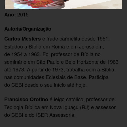
38
Número de páginas:
2015
Ano:
Autoria/Organização
é frade carmelita desde 1951.
Carlos Mesters
Estudou a Bíblia em Roma e em Jerusalém,
de 1954 a 1963. Foi professor de Bíblia no
seminário em São Paulo e Belo Horizonte de 1963
até 1973. A partir de 1973, trabalha com a Bíblia
nas comunidades Eclesiais de Base. Participa
do CEBI desde o seu início até hoje.
é leigo católico, professor de
Francisco Orofino
Teologia Bíblica em Nova Iguaçu (RJ) e assessor
do CEBI e do ISER Assessoria.