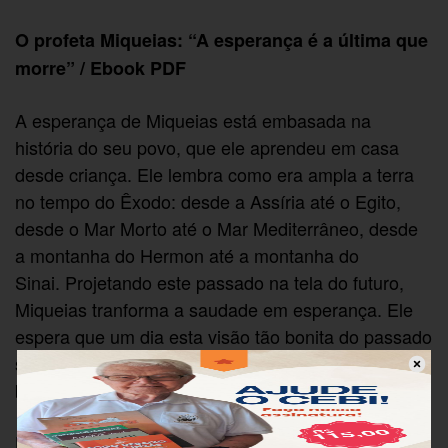
O profeta Miqueias: “A esperança é a última que
morre” / Ebook PDF
A esperança de Miqueias está embasada na
história do seu povo, que ele aprendeu em casa
desde criança. Ele lembra como era ampla a terra
no tempo do Êxodo: desde a Assíria até o Egito,
desde o Mar Morto até o Mar Mediterrâneo, desde
a montanha do Hermon até a montanha do
Sinai. Projetando este passado na tela do futuro,
Miqueias tranforma a saudade em esperança. Ele
espera que um dia esta visão tão bonita do passado
se realize novamente. É imagem de Deus como
bom pastor que fundamenta esta esperança.
CEBI
Editora: