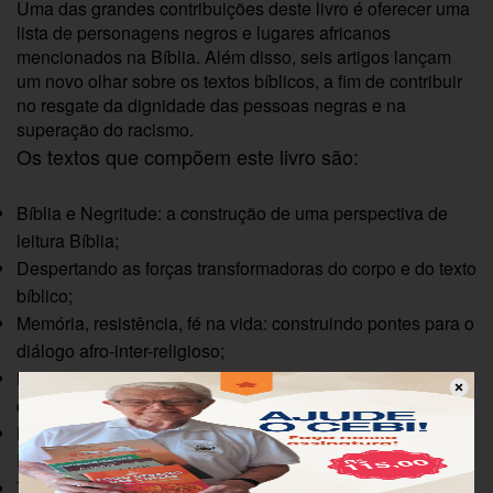
Uma das grandes contribuições deste livro é oferecer uma
lista de personagens negros e lugares africanos
mencionados na Bíblia. Além disso, seis artigos lançam
um novo olhar sobre os textos bíblicos, a fim de contribuir
no resgate da dignidade das pessoas negras e na
superação do racismo.
Os textos que compõem este livro são:
Bíblia e Negritude: a construção de uma perspectiva de
leitura Bíblia;
Despertando as forças transformadoras do corpo e do texto
bíblico;
Memória, resistência, fé na vida: construindo pontes para o
diálogo afro-inter-religioso;
No ritmo dos tambores, partilhamos a vida e nos
descobrimos na Bíblia;
Mitologia afro-brasileira e Bíblia: as diferentes falas sobre
Deus;
Teologia da Revelação e Negritude;