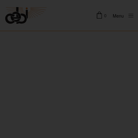
0
Menu
Close