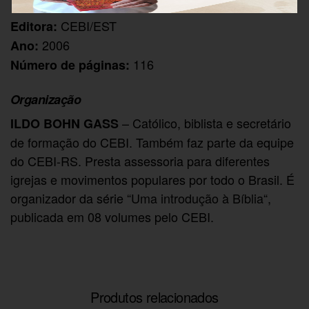
CEBI/EST
Editora:
2006
Ano:
116
Número de páginas:
Organização
– Católico, biblista e secretário
ILDO BOHN GASS
de formação do CEBI. Também faz parte da equipe
do CEBI-RS. Presta assessoria para diferentes
igrejas e movimentos populares por todo o Brasil. É
organizador da série “
Uma introdução à Bíblia
“,
publicada em 08 volumes pelo CEBI.
Produtos relacionados