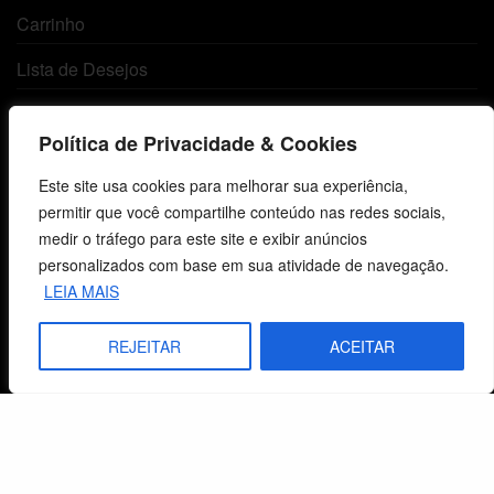
Carrinho
Lista de Desejos
Termos e Condições
Política de Privacidade & Cookies
Centro de Estudos Bíblicos
Este site usa cookies para melhorar sua experiência,
permitir que você compartilhe conteúdo nas redes sociais,
CNPJ: 29.832.607/0001-10
medir o tráfego para este site e exibir anúncios
São Leopoldo, RS, Brasil
personalizados com base em sua atividade de navegação.
LEIA MAIS
Fale Conosco
REJEITAR
ACEITAR
E-mails
vendas@cebi.org.br
comunicacao@cebi.org.br