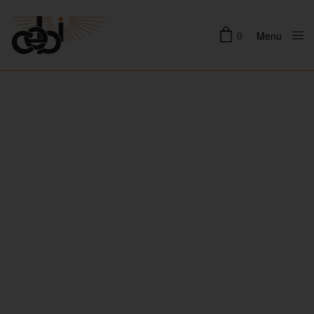
0
Menu
Close