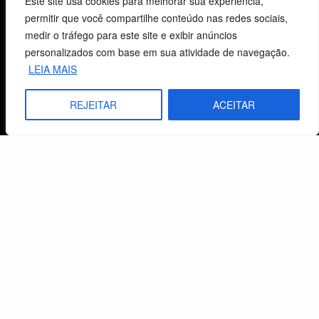
Este site usa cookies para melhorar sua experiência,
permitir que você compartilhe conteúdo nas redes sociais,
CNPJ: 29.832.607/0001-10
medir o tráfego para este site e exibir anúncios
São Leopoldo, RS, Brasil
personalizados com base em sua atividade de navegação.
LEIA MAIS
Fale Conosco
REJEITAR
ACEITAR
E-mails
vendas@cebi.org.br
comunicacao@cebi.org.br
WhatsApp / Vendas
+55 (51) 99734-4518
WhatsApp / Comunicação
+55 (51) 99799-3041