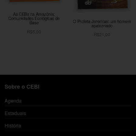
As CEBs na Amazônia:
Comunidades Ecológicas de
O Profeta Jeremias: um homem
Base
apaixonado
R$
5,00
R$
21,00
Adicionar ao carrinho
Adicionar ao carrinho
Sobre o CEBI
Agenda
Estaduais
História