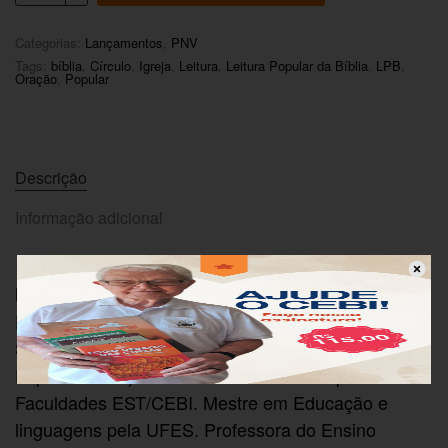
Categorias:
Lançamentos
,
PNV
Tags:
bíblia
,
Círculo
,
Igreja
,
Leitura
,
Leitura Popular da Bíblia
,
LPB
,
Oração
,
Popular
Descrição
Informação adicional
é Católica, graduada em
Maria de Fátima Castelan
Filosofia pela PUC-MG. Pós graduada em História
Social do Brasil na UFES (Universidade Federal do
Espírito Santo) e em Assessoria Bíblica pela
Faculdades EST/CEBI. Mestre em Educação e
linguagens pela UFES. Professora do Ensino