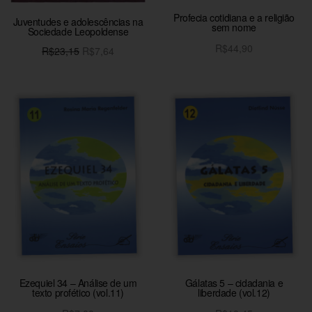
Profecia cotidiana e a religião
Juventudes e adolescências na
sem nome
Sociedade Leopoldense
R$
44,90
O preço
O
R$
23,15
R$
7,64
Adicionar ao carrinho
original
preço
Adicionar ao carrinho
era:
atual é:
R$23,15.
R$7,64.
Ezequiel 34 – Análise de um
Gálatas 5 – cidadania e
texto profético (vol.11)
liberdade (vol.12)