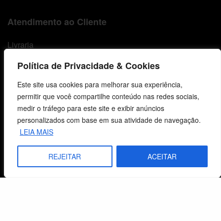
Atendimento ao Cliente
Livraria
Minha conta
Política de Privacidade & Cookies
Carrinho
Este site usa cookies para melhorar sua experiência,
permitir que você compartilhe conteúdo nas redes sociais,
Lista de Desejos
medir o tráfego para este site e exibir anúncios
personalizados com base em sua atividade de navegação.
Termos e Condições
LEIA MAIS
REJEITAR
ACEITAR
Centro de Estudos Bíblicos
CNPJ: 29.832.607/0001-10
São Leopoldo, RS, Brasil