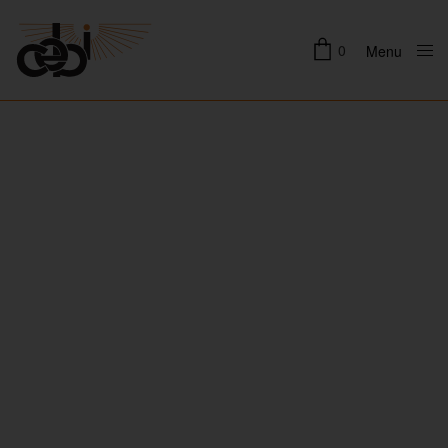
0
Menu
Close