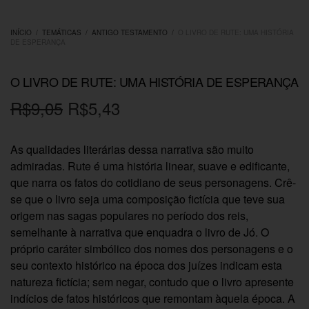
INÍCIO
/
TEMÁTICAS
/
ANTIGO TESTAMENTO
/
O LIVRO DE RUTE: UMA HISTÓRIA
DE ESPERANÇA
O LIVRO DE RUTE: UMA HISTÓRIA DE ESPERANÇA
O
O
R$
9,05
R$
5,43
preço
preço
As qualidades literárias dessa narrativa são muito
original
atual é:
admiradas. Rute é uma história linear, suave e edificante,
era:
R$5,43.
que narra os fatos do cotidiano de seus personagens. Crê-
se que o livro seja uma composição fictícia que teve sua
R$9,05.
origem nas sagas populares no período dos reis,
semelhante à narrativa que enquadra o livro de Jó. O
próprio caráter simbólico dos nomes dos personagens e o
seu contexto histórico na época dos juízes indicam esta
natureza fictícia; sem negar, contudo que o livro apresente
indícios de fatos históricos que remontam àquela época. A