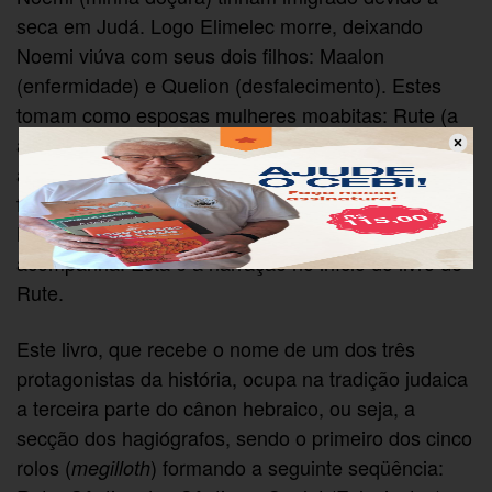
seca em Judá. Logo Elimelec morre, deixando
Noemi viúva com seus dois filhos: Maalon
(enfermidade) e Quelion (desfalecimento). Estes
tomam como esposas mulheres moabitas: Rute (a
amiga) e Orfa (a que volta as costas). Depois de
alguns anos, os filhos de Noemi morrem sem deixar
filhos, ficando Noemi sozinha com as duas noras.
Noemi resolve voltar para Judá e Rute a
acompanha. Esta é a narração no início do livro de
Rute.
Este livro, que recebe o nome de um dos três
protagonistas da história, ocupa na tradição judaica
a terceira parte do cânon hebraico, ou seja, a
secção dos hagiógrafos, sendo o primeiro dos cinco
rolos (
) formando a seguinte seqüência:
megilloth