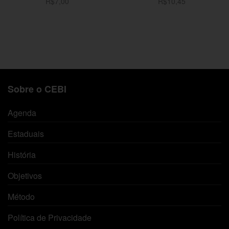
R$
7,00
R$
10,45
Adicionar ao carrinho
Adicionar ao carrinho
Sobre o CEBI
Agenda
Estaduais
História
Objetivos
Método
Política de Privacidade