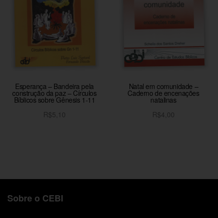
Esperança – Bandeira pela
Natal em comunidade –
construção da paz – Círculos
Caderno de encenações
Bíblicos sobre Gênesis 1-11
natalinas
R$
5,10
R$
4,00
Adicionar ao carrinho
Adicionar ao carrinho
Sobre o CEBI