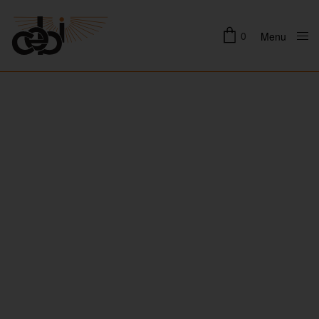
0
Menu
Close