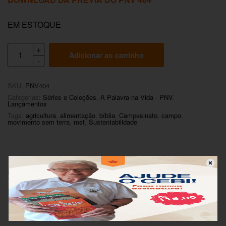
EM ESTOQUE
Adicionar ao carrinho
SKU:
PNV404
Categorias:
Séries e Coleções
,
A Palavra na Vida - PNV
,
Lançamentos
Tags:
agricultura
,
alimentação
,
bíblia
,
Campesinato
,
campo
,
movimento sem terra
,
mst
,
Sustentabilidade
Descrição
Informação adicional