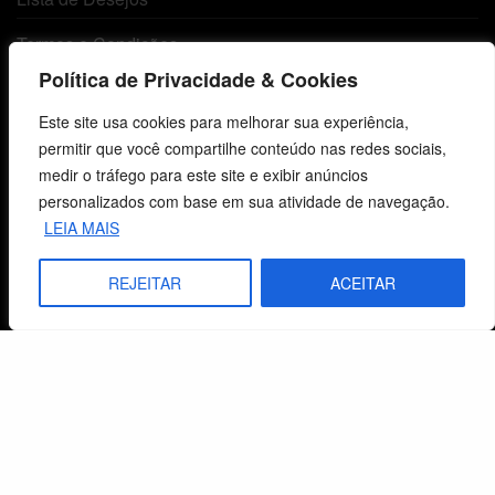
Termos e Condições
Política de Privacidade & Cookies
Centro de Estudos Bíblicos
Este site usa cookies para melhorar sua experiência,
permitir que você compartilhe conteúdo nas redes sociais,
CNPJ: 29.832.607/0001-10
medir o tráfego para este site e exibir anúncios
São Leopoldo, RS, Brasil
personalizados com base em sua atividade de navegação.
LEIA MAIS
Fale Conosco
REJEITAR
ACEITAR
E-mails
vendas@cebi.org.br
comunicacao@cebi.org.br
WhatsApp / Vendas
+55 (51) 99734-4518