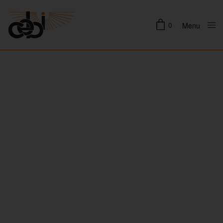
0
Menu
Close