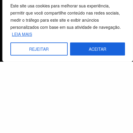
CNPJ: 29.832.607/0001-10
Este site usa cookies para melhorar sua experiência,
São Leopoldo, RS, Brasil
permitir que você compartilhe conteúdo nas redes sociais,
medir o tráfego para este site e exibir anúncios
personalizados com base em sua atividade de navegação.
Fale Conosco
LEIA MAIS
E-mails
REJEITAR
ACEITAR
vendas@cebi.org.br
comunicacao@cebi.org.br
WhatsApp / Vendas
+55 (51) 99734-4518
WhatsApp / Comunicação
+55 (51) 99799-3041
© 2026 Centro de Estudos Biblicos. Todos os direitos reservados. By Zwei Arts.