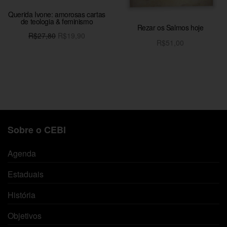
Querida Ivone: amorosas cartas
de teologia & feminismo
Rezar os Salmos hoje
O preço
O preço
R$
27,80
R$
19,90
R$
51,00
original
atual é:
Adicionar ao carrinho
Adicionar ao carrinho
era:
R$19,90.
R$27,80.
Sobre o CEBI
Agenda
Estaduais
História
Objetivos