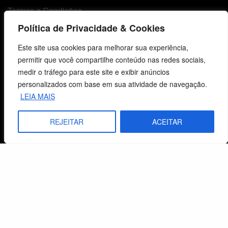
Termos e Condições
Política de Privacidade & Cookies
Centro de Estudos Bíblicos
Este site usa cookies para melhorar sua experiência,
permitir que você compartilhe conteúdo nas redes sociais,
CNPJ: 29.832.607/0001-10
medir o tráfego para este site e exibir anúncios
São Leopoldo, RS, Brasil
personalizados com base em sua atividade de navegação.
LEIA MAIS
Fale Conosco
REJEITAR
ACEITAR
E-mails
vendas@cebi.org.br
comunicacao@cebi.org.br
WhatsApp / Vendas
+55 (51) 99734-4518
WhatsApp / Comunicação