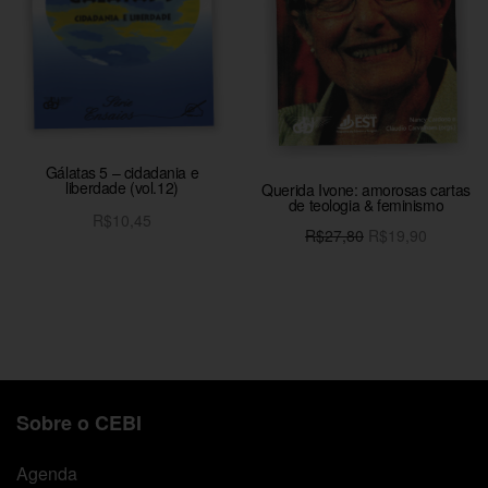
Gálatas 5 – cidadania e
liberdade (vol.12)
Querida Ivone: amorosas cartas
de teologia & feminismo
R$
10,45
O preço
O preço
R$
27,80
R$
19,90
Adicionar ao carrinho
original
atual é:
Adicionar ao carrinho
era:
R$19,90
R$27,80.
Sobre o CEBI
Agenda