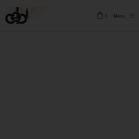
0
Menu
Close