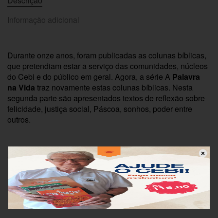
Descrição
Informação adicional
Durante onze anos, foram publicadas as colunas bíblicas,
que pretendiam estar a serviço das comunidades, núcleos
do Cebi e do público em geral. Agora, a série A
Palavra
na Vida
traz novamente estas colunas bíblicas. Nesta
segunda parte são apresentados textos de reflexão sobre
felicidade, justiça social, Páscoa, sonhos, poder entre
outros.
Código: PNV280
Editora: Cebi
ISBN: 9788577331277
Número de páginas: 47