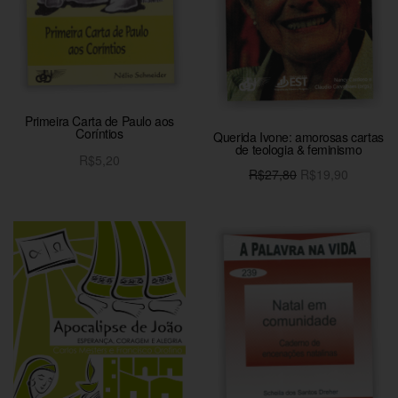
Primeira Carta de Paulo aos
Coríntios
Querida Ivone: amorosas cartas
de teologia & feminismo
R$
5,20
O preço
O preço
R$
27,80
R$
19,90
Adicionar ao carrinho
original
atual é:
Adicionar ao carrinho
era:
R$19,90
R$27,80.