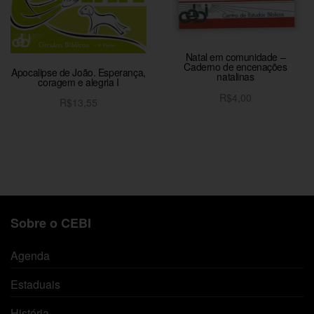
Natal em comunidade –
Caderno de encenações
Apocalipse de João. Esperança,
natalinas
coragem e alegria I
R$
4,00
R$
13,55
Adicionar ao carrinho
Adicionar ao carrinho
Sobre o CEBI
Agenda
Estaduais
História