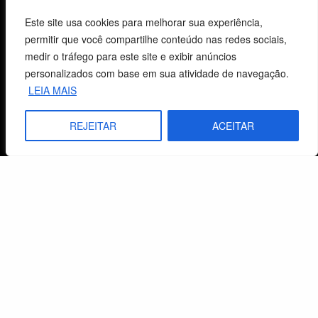
Centro de Estudos Bíblicos
Este site usa cookies para melhorar sua experiência,
permitir que você compartilhe conteúdo nas redes sociais,
CNPJ: 29.832.607/0001-10
medir o tráfego para este site e exibir anúncios
São Leopoldo, RS, Brasil
personalizados com base em sua atividade de navegação.
LEIA MAIS
Fale Conosco
REJEITAR
ACEITAR
E-mails
vendas@cebi.org.br
comunicacao@cebi.org.br
WhatsApp / Vendas
+55 (51) 99734-4518
WhatsApp / Comunicação
+55 (51) 99799-3041