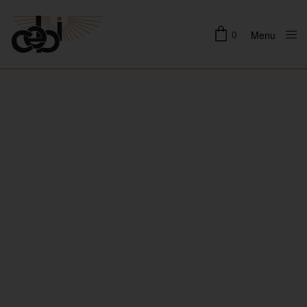
0
Menu
Close