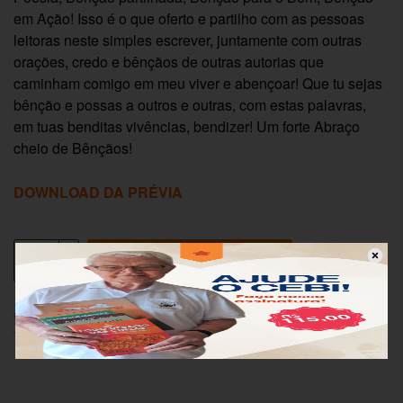
em Ação! Isso é o que oferto e partilho com as pessoas
leitoras neste simples escrever, juntamente com outras
orações, credo e bênçãos de outras autorias que
caminham comigo em meu viver e abençoar! Que tu sejas
bênção e possas a outros e outras, com estas palavras,
em tuas benditas vivências, bendizer! Um forte Abraço
cheio de Bênçãos!
DOWNLOAD DA PRÉVIA
Adicionar ao carrinho
Categorias:
Igreja
,
Bíblia
,
Lançamentos
,
PNV
Tags:
Benção
,
Devoção
,
Mistica
,
Oração
,
Reflexão