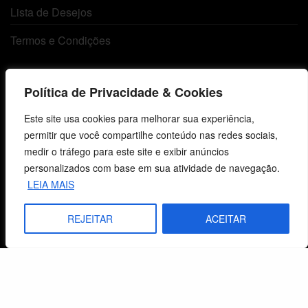
Lista de Desejos
Termos e Condições
Centro de Estudos Bíblicos
Política de Privacidade & Cookies
CNPJ: 29.832.607/0001-10
Este site usa cookies para melhorar sua experiência,
São Leopoldo, RS, Brasil
permitir que você compartilhe conteúdo nas redes sociais,
medir o tráfego para este site e exibir anúncios
personalizados com base em sua atividade de navegação.
Fale Conosco
LEIA MAIS
E-mails
REJEITAR
ACEITAR
vendas@cebi.org.br
comunicacao@cebi.org.br
WhatsApp / Vendas
+55 (51) 99734-4518