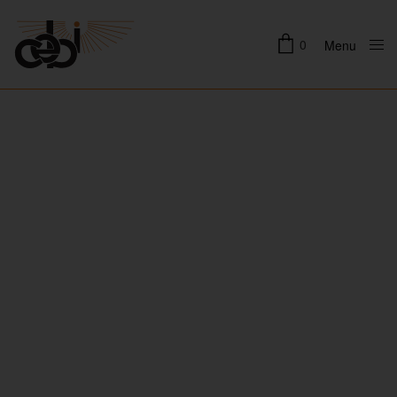
0
Menu
Close