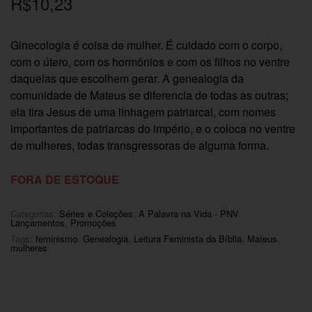
R$
10,23
Ginecologia é coisa de mulher. É cuidado com o corpo,
com o útero, com os hormônios e com os filhos no ventre
daquelas que escolhem gerar. A genealogia da
comunidade de Mateus se diferencia de todas as outras;
ela tira Jesus de uma linhagem patriarcal, com nomes
importantes de patriarcas do império, e o coloca no ventre
de mulheres, todas transgressoras de alguma forma.
FORA DE ESTOQUE
Categorias:
Séries e Coleções
,
A Palavra na Vida - PNV
,
Lançamentos
,
Promoções
Tags:
feminismo
,
Genealogia
,
Leitura Feminista da Bíblia
,
Mateus
,
mulheres