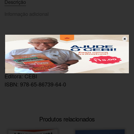
Descrição
Informação adicional
Thalita Rocha de Oliveira é mestre em Ciências das
Religiões (FUV), teóloga (FUV), graduanda em
filosofia (UCB) e biblista popular pelo CEBI-MG.
Código: PNV422
Editora: CEBI
ISBN: 978-65-86739-64-0
Produtos relacionados