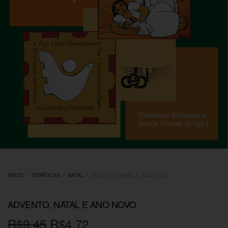
INÍCIO
/
TEMÁTICAS
/
NATAL
/
ADVENTO, NATAL E ANO NOVO
ADVENTO, NATAL E ANO NOVO
O
O
R$
9,45
R$
4,72