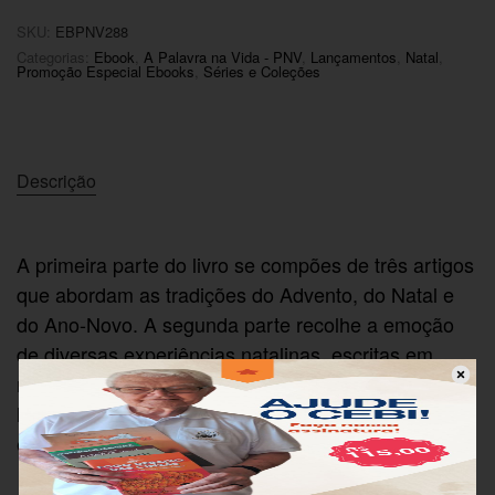
SKU:
EBPNV288
Categorias:
Ebook
,
A Palavra na Vida - PNV
,
Lançamentos
,
Natal
,
Promoção Especial Ebooks
,
Séries e Coleções
Descrição
A primeira parte do livro se compões de três artigos
que abordam as tradições do Advento, do Natal e
do Ano-Novo. A segunda parte recolhe a emoção
de diversas experiências natalinas, escritas em
mutirão por vários autores dos mais longínquos
locais do mundo. São história simples e
emocionantes.