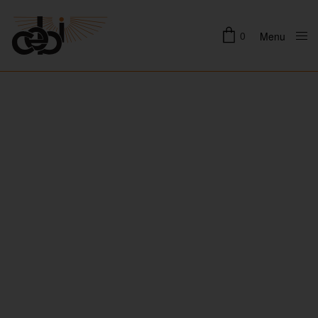
0
Menu
Close