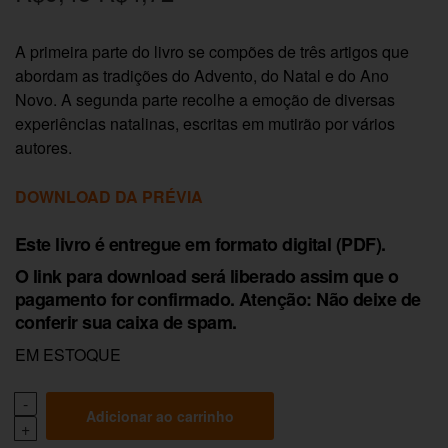
preço
preço
A primeira parte do livro se compões de três artigos que
original
atual é:
abordam as tradições do Advento, do Natal e do Ano
era:
R$4,72.
Novo. A segunda parte recolhe a emoção de diversas
experiências natalinas, escritas em mutirão por vários
R$9,45.
autores.
DOWNLOAD DA PRÉVIA
Este livro é entregue em formato digital (PDF).
O link para download será liberado assim que o
pagamento for confirmado. Atenção: Não deixe de
conferir sua caixa de spam.
EM ESTOQUE
Adicionar ao carrinho