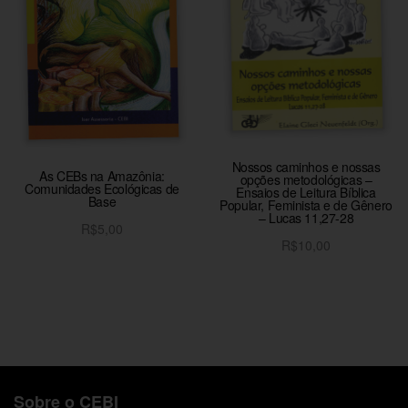
Nossos caminhos e nossas
As CEBs na Amazônia:
opções metodológicas –
Comunidades Ecológicas de
Ensaios de Leitura Bíblica
Base
Popular, Feminista e de Gênero
– Lucas 11,27-28
R$
5,00
R$
10,00
Adicionar ao carrinho
Adicionar ao carrinho
Sobre o CEBI