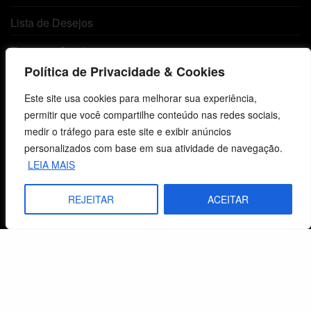
Lista de Desejos
Termos e Condições
Política de Privacidade & Cookies
Centro de Estudos Bíblicos
Este site usa cookies para melhorar sua experiência,
permitir que você compartilhe conteúdo nas redes sociais,
CNPJ: 29.832.607/0001-10
medir o tráfego para este site e exibir anúncios
São Leopoldo, RS, Brasil
personalizados com base em sua atividade de navegação.
LEIA MAIS
Fale Conosco
REJEITAR
ACEITAR
E-mails
vendas@cebi.org.br
comunicacao@cebi.org.br
WhatsApp / Vendas
+55 (51) 99734-4518