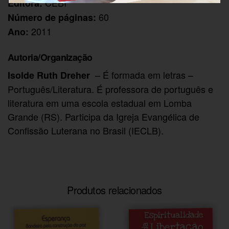
CEBI
Editora:
60
Número de páginas:
2011
Ano:
Autoria/Organização
– É formada em letras –
Isolde Ruth Dreher
Português/Literatura. É professora de português e
literatura em uma escola estadual em Lomba
Grande (RS). Participa da Igreja Evangélica de
Confissão Luterana no Brasil (IECLB).
Produtos relacionados