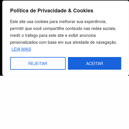
Política de Privacidade & Cookies
Fale Conosco
Este site usa cookies para melhorar sua experiência,
permitir que você compartilhe conteúdo nas redes sociais,
E-mails
medir o tráfego para este site e exibir anúncios
vendas@cebi.org.br
personalizados com base em sua atividade de navegação.
comunicacao@cebi.org.br
LEIA MAIS
WhatsApp / Vendas
REJEITAR
ACEITAR
+55 (51) 99734-4518
WhatsApp / Comunicação
+55 (51) 99799-3041
© 2026 Centro de Estudos Biblicos. Todos os direitos reservados. By Zwei Arts.