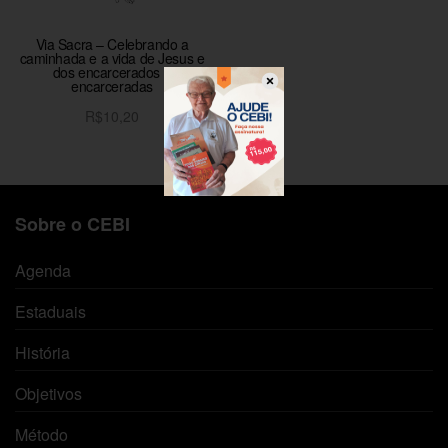
Via Sacra – Celebrando a
caminhada e a vida de Jesus e
dos encarcerados e
encarceradas
R$
10,20
Adicionar ao carrinho
Sobre o CEBI
Agenda
Estaduais
História
Objetivos
Método