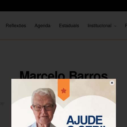
Reflexões
Agenda
Estaduais
Institucional
P
Marcelo Barros
OS”