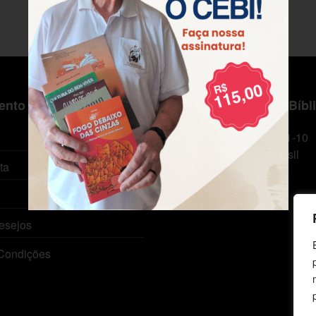
nto ao Cliente
Centro de Estudos Bíbl
CNPJ: 29.832.607/0001-10
São Leopoldo, RS, Brasil
ta
esejos
Condições