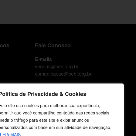
icos
Fale Conosco
E-mails
vendas@cebi.org.br
comunicacao@cebi.org.br
WhatsApp / Vendas
Política de Privacidade & Cookies
+55 (51) 99734-4518
Este site usa cookies para melhorar sua experiência,
WhatsApp / Comunicação
permitir que você compartilhe conteúdo nas redes sociais,
+55 (51) 99799-3041
medir o tráfego para este site e exibir anúncios
personalizados com base em sua atividade de navegação.
LEIA MAIS