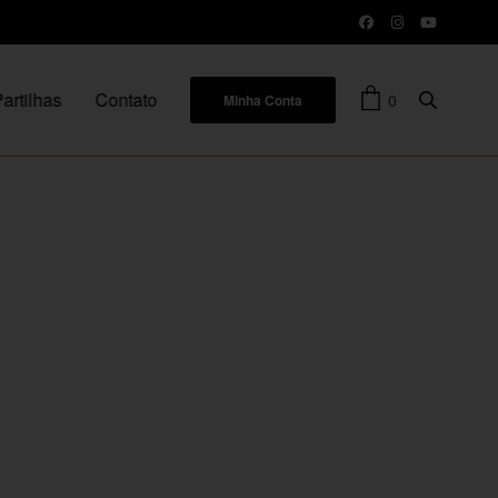
artilhas
Contato
0
Minha Conta