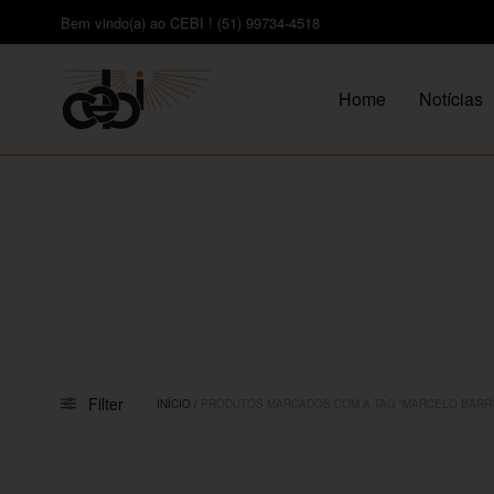
Bem vindo(a) ao CEBI ! (51) 99734-4518
Home
Notícias
Filter
INÍCIO
/
PRODUTOS MARCADOS COM A TAG “MARCELO BARR