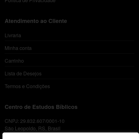
Política de Privacidade
Atendimento ao Cliente
Livraria
Minha conta
Carrinho
Lista de Desejos
Termos e Condições
Centro de Estudos Bíblicos
CNPJ: 29.832.607/0001-10
São Leopoldo, RS, Brasil