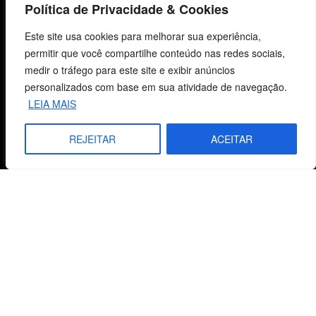
Política de Privacidade & Cookies
Fale Conosco
Este site usa cookies para melhorar sua experiência,
permitir que você compartilhe conteúdo nas redes sociais,
E-mails
medir o tráfego para este site e exibir anúncios
vendas@cebi.org.br
personalizados com base em sua atividade de navegação.
comunicacao@cebi.org.br
LEIA MAIS
WhatsApp / Vendas
+55 (51) 99734-4518
REJEITAR
ACEITAR
WhatsApp / Comunicação
+55 (51) 99799-3041
© 2026 Centro de Estudos Biblicos. Todos os direitos reservados. By Zwei Arts.