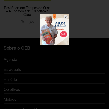
Resiliência em Tempos de Crise
– A Economia de Francisco e
Clara
R$
11,45
Adicionar ao carrinho
Sobre o CEBI
Agenda
Estaduais
História
Objetivos
Método