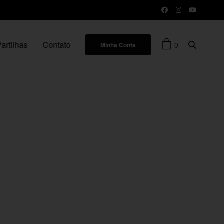
artilhas
Contato
0
Minha Conta