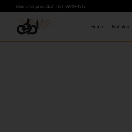
Bem vindo(a) ao CEBI ! (51) 99734-4518
Home
Notícias