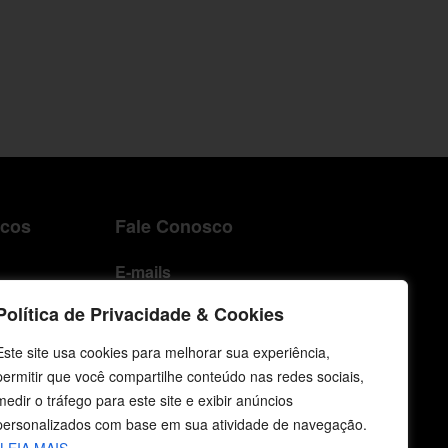
icos
Fale Conosco
E-mails
vendas@cebi.org.br
Política de Privacidade & Cookies
comunicacao@cebi.org.br
Este site usa cookies para melhorar sua experiência,
WhatsApp / Vendas
permitir que você compartilhe conteúdo nas redes sociais,
+55 (51) 99734-4518
medir o tráfego para este site e exibir anúncios
personalizados com base em sua atividade de navegação.
WhatsApp / Comunicação