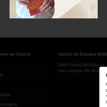
nto ao Cliente
Centro de Estudos Bíbl
CNPJ: 29.832.607/0001-10
São Leopoldo, RS, Brasil
ta
esejos
Condições