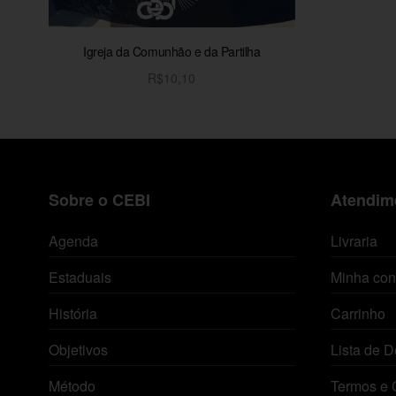
Igreja da Comunhão e da Partilha
R$
10,10
Adicionar ao carrinho
Sobre o CEBI
Atendime
Agenda
Livraria
Estaduais
Minha con
História
Carrinho
Objetivos
Lista de D
Método
Termos e 